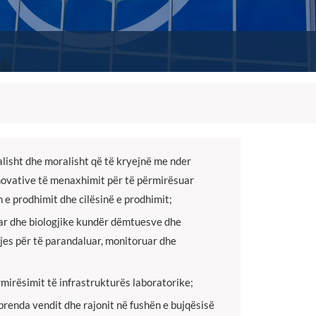
alisht dhe moralisht që të kryejnë me nder
inovative të menaxhimit për të përmirësuar
 e prodhimit dhe cilësinë e prodhimit;
ar dhe biologjike kundër dëmtuesve dhe
tjes për të parandaluar, monitoruar dhe
irësimit të infrastrukturës laboratorike;
brenda vendit dhe rajonit në fushën e bujqësisë