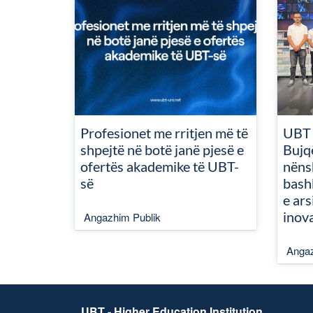
Profesionet me rritjen më të
UBT 
shpejtë në botë janë pjesë e
Bujq
ofertës akademike të UBT-
nëns
së
bash
e ars
inov
Angazhim Publik
Angaz
UBT - Higher Education Institution