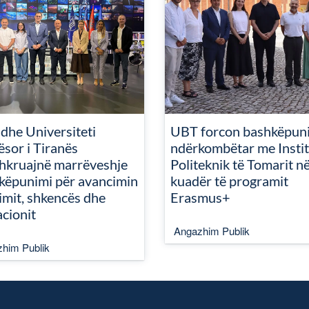
dhe Universiteti
UBT forcon bashkëpun
ësor i Tiranës
ndërkombëtar me Instit
hkruajnë marrëveshje
Politeknik të Tomarit n
këpunimi për avancimin
kuadër të programit
imit, shkencës dhe
Erasmus+
acionit
Angazhim Publik
him Publik