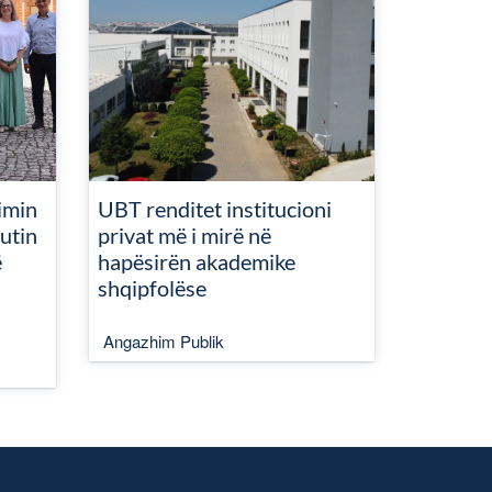
imin
UBT renditet institucioni
utin
privat më i mirë në
ë
hapësirën akademike
shqipfolëse
Angazhim Publik