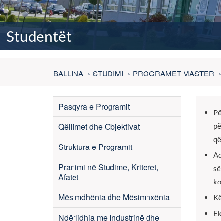
Studentët
BALLINA
STUDIMI
PROGRAMET MASTER
Pasqyra e Programit
Pë
Qëllimet dhe Objektivat
pë
që
Struktura e Programit
Ad
Pranimi në Studime, Kriteret,
së
Afatet
ko
Mësimdhënia dhe Mësimnxënia
Kë
Ek
Ndërlidhja me Industrinë dhe