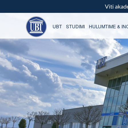
Viti aka
UBT
STUDIMI
HULUMTIME & IN