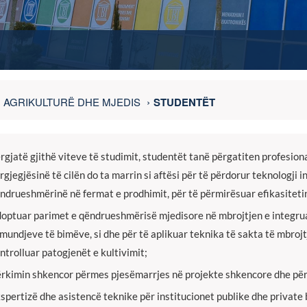
AGRIKULTURË DHE MJEDIS
STUDENTËT
rgjatë gjithë viteve të studimit, studentët tanë përgatiten profesion
rgjegjësinë të cilën do ta marrin si
aftësi për të përdorur teknologji 
ndrueshmërinë në fermat e prodhimit, për të përmirësuar efikasitetin
optuar parimet e qëndrueshmërisë mjedisore në mbrojtjen e integru
mundjeve të bimëve, si dhe për të aplikuar teknika të sakta të mbroj
ntrolluar patogjenët e kultivimit;
rkimin shkencor përmes pjesëmarrjes në projekte shkencore dhe përm
spertizë dhe asistencë teknike për institucionet publike dhe private 