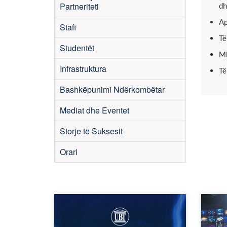
Partneriteti
dh
Ap
Stafi
Të
Studentët
Mb
Infrastruktura
Të
Bashkëpunimi Ndërkombëtar
Mediat dhe Eventet
Storje të Suksesit
Orari