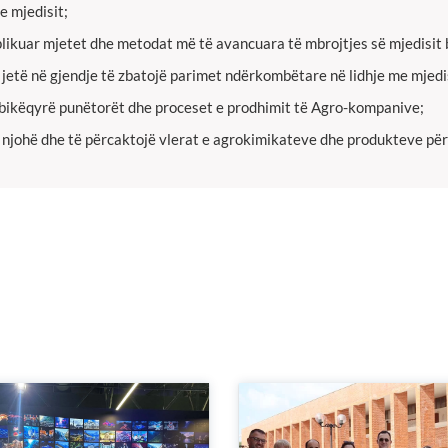
e mjedisit;
likuar mjetet dhe metodat më të avancuara të mbrojtjes së mjedisit 
 jetë në gjendje të zbatojë parimet ndërkombëtare në lidhje me mjedisi
ikëqyrë punëtorët dhe proceset e prodhimit të Agro-kompanive;
 njohë dhe të përcaktojë vlerat e agrokimikateve dhe produkteve për