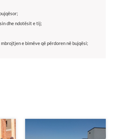
bujqësor;
n dhe ndotësit e tij;
 mbrojtjen e bimëve që përdoren në bujqësi;