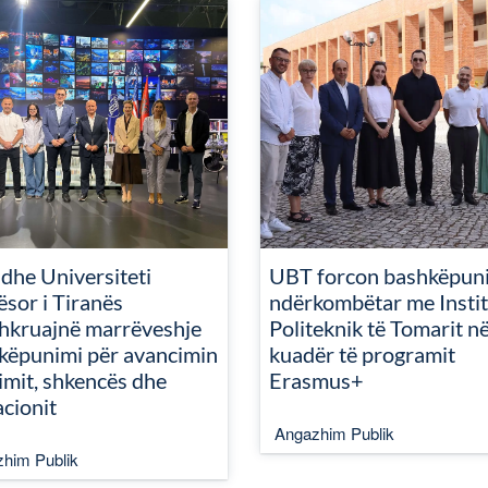
dhe Universiteti
UBT forcon bashkëpun
ësor i Tiranës
ndërkombëtar me Instit
hkruajnë marrëveshje
Politeknik të Tomarit n
këpunimi për avancimin
kuadër të programit
imit, shkencës dhe
Erasmus+
acionit
Angazhim Publik
him Publik