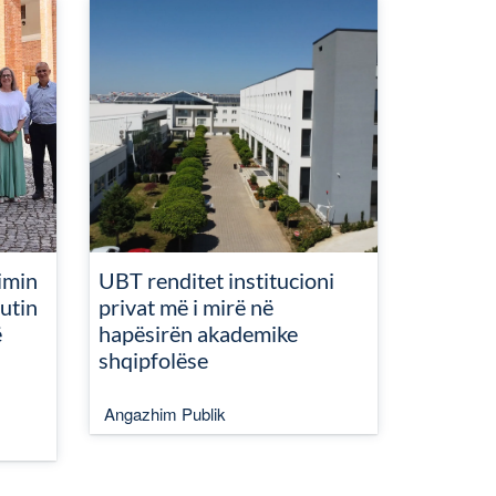
imin
UBT renditet institucioni
utin
privat më i mirë në
ë
hapësirën akademike
shqipfolëse
Angazhim Publik