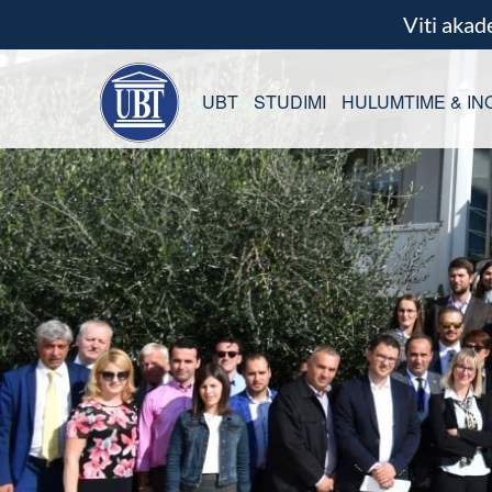
Viti aka
UBT
STUDIMI
HULUMTIME & IN