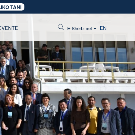
IKO TANI
EVENTE
EN
E-Shërbimet