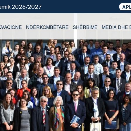
demik 2026/2027
APL
OVACIONE
NDËRKOMBËTARE
SHËRBIME
MEDIA DHE 