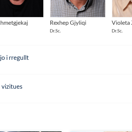
 Ahmetgjekaj
Rexhep Gjyliqi
Violeta 
Dr.Sc.
Dr.Sc.
jo i rregullt
i vizitues