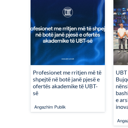
Profesionet me rritjen më të
UBT 
shpejtë në botë janë pjesë e
Bujq
ofertës akademike të UBT-
nëns
së
bash
e ars
inov
Angazhim Publik
Angaz