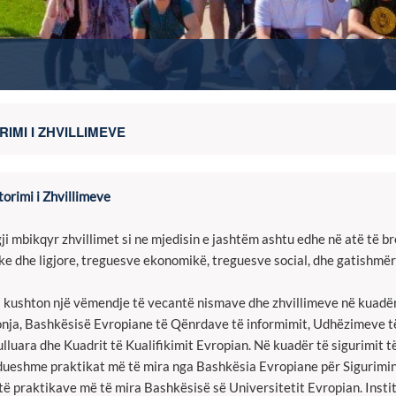
IMI I ZHVILLIMEVE
orimi i Zhvillimeve
ji mbikqyr zhvillimet si ne mjedisin e jashtëm ashtu edhe në atë të 
ike dhe ligjore, treguesve ekonomikë, treguesve social, dhe gatishmër
 kushton një vëmendje të vecantë nismave dhe zhvillimeve në kuadër
nja, Bashkësisë Evropiane të Qënrdave të informimit, Udhëzimeve t
lluara dhe Kuadrit të Kualifikimit Evropian. Në kuadër të sigurimit 
ueshme praktikat më të mira nga Bashkësia Evropiane për Sigurimin 
të praktikave më të mira Bashkësisë së Universitetit Evropian. Insti