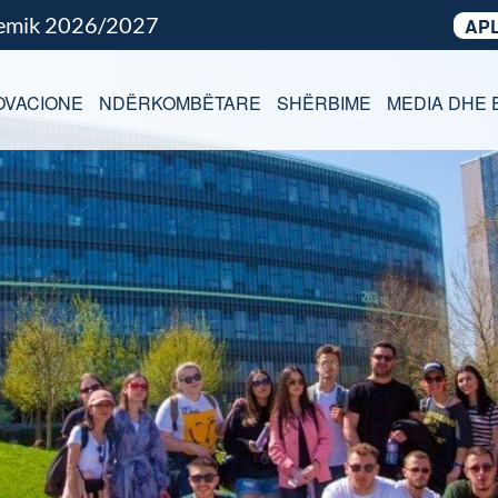
demik 2026/2027
APL
OVACIONE
NDËRKOMBËTARE
SHËRBIME
MEDIA DHE 