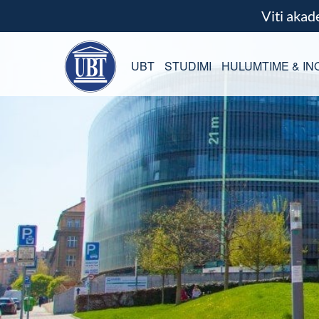
Viti aka
UBT
STUDIMI
HULUMTIME & IN