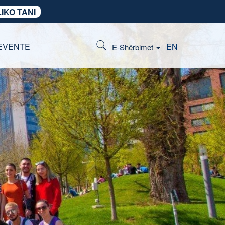
IKO TANI
EVENTE
EN
E-Shërbimet