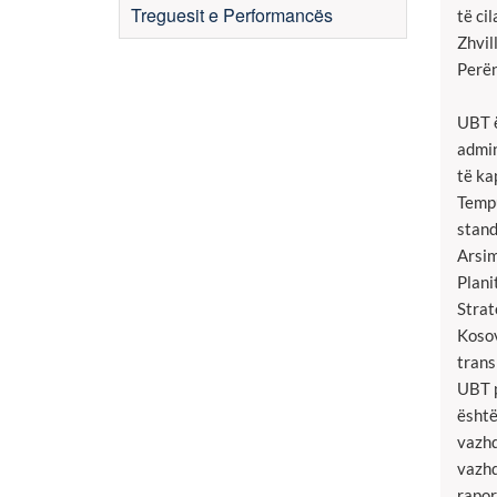
Treguesit e Performancës
të ci
Zhvil
Perën
UBT ë
admin
të ka
Tempu
stand
Arsim
Plani
Strat
Kosov
trans
UBT p
është
vazhd
vazhd
rapor