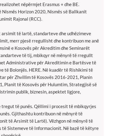
la realizohet nëpërmjet Erasmus + dhe BE.
të Nismës Horizon 2020, Nismës së Ballkanit
unimit Rajonal (RCC).
t arsimit të lartë, standarteve dhe udhëzimeve
himit, merr pjesë rregullisht dhe kontribuon me anë
jensinë e Kosovës për Akreditim dhe Seminarët
andarteve të tij, mbikqyr në mënyrë të rregullt
met Administrative për Akreditimin e Bartësve të
ve të Bolonjës. HERE. Në kuadër të Rishikimi të
tar për Zhvillim të Kosovës 2016-2021, Planin
, Planit të Kosovës për Hulumtim, Strategjisë së
trimin publik, biznesin, aspektet ligjore,
tregut të punës. Qëllimi i procesit të mbikqyrjes
 punës. Gjithashtu kontribuon në mënyrë të
it të Arsimit të Lartë). Vëzhgon në mënyrë të
të Sistemeve të Informacionit. Në bazë të këtyre
 shoqërisë.