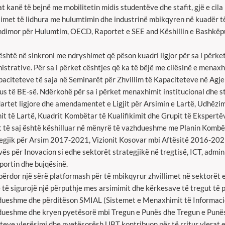
lat kanë të bejnë me mobilitetin midis studentëve dhe stafit, gjë e ci
limet të lidhura me hulumtimin dhe industrinë mbikqyren në kuadër 
dimor për Hulumtim, OECD, Raportet e SEE and Këshillin e Bashkëp
shtë në sinkroni me ndryshimet që pëson kuadri ligjor për sa i përke
istrative. Për sa i përket cështjes që ka të bëjë me cilësinë e menax
paciteteve të saja në Seminarët për Zhvillim të Kapaciteteve në Ag
s të BE-së. Ndërkohë për sa i përket menaxhimit institucional dhe st
artet ligjore dhe amendamentet e Ligjit për Arsimin e Lartë, Udhëzi
it të Lartë, Kuadrit Kombëtar të Kualifikimit dhe Grupit të Ekspertë
t të saj është këshilluar në mënyrë të vazhdueshme me Planin Kombë
egjik për Arsim 2017-2021, Vizionit Kosovar mbi Aftësitë 2016-2021
ës për Inovacion si edhe sektorët strategjikë në tregtisë, ICT, adminis
portin dhe bujqësinë.
ërdor një sërë platformash për të mbikqyrur zhvillimet në sektorët e 
 të sigurojë një përputhje mes arsimimit dhe kërkesave të tregut të
ueshme dhe përditëson SMIAL (Sistemet e Menaxhimit të Informacion
ueshme dhe kryen pyetësorë mbi Tregun e Punës dhe Tregun e Punës 
teve vlerësimi dhe pyetësorësh UBT kontribuon për të rritur vlerat e