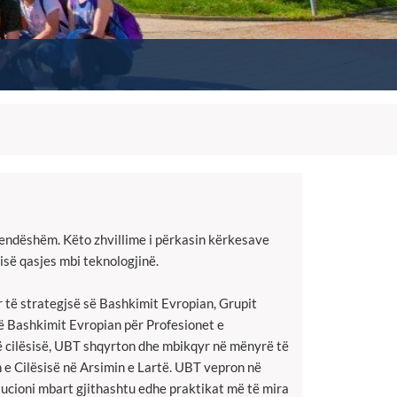
brendëshëm. Këto zhvillime i përkasin kërkesave
isë qasjes mbi teknologjinë.
 të strategjsë së Bashkimit Evropian, Grupit
ë Bashkimit Evropian për Profesionet e
të cilësisë, UBT shqyrton dhe mbikqyr në mënyrë të
e Cilësisë në Arsimin e Lartë. UBT vepron në
tucioni mbart gjithashtu edhe praktikat më të mira