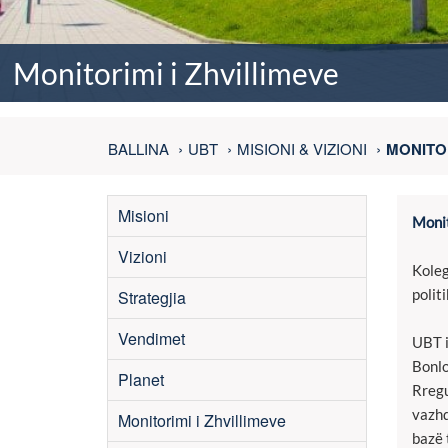
Monitorimi i Zhvillimeve
BALLINA
UBT
MISIONI & VIZIONI
MONITOR
Misioni
Monit
Vizioni
Koleg
polit
Strategjia
Vendimet
UBT i
Bonlo
Planet
Rregu
vazhd
Monitorimi i Zhvillimeve
bazë 