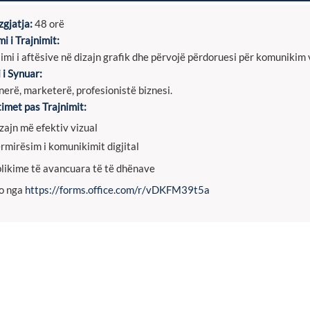
gjatja:
48 orë
mi i Trajnimit:
limi i aftësive në dizajn grafik dhe përvojë përdoruesi për komunikim 
 i Synuar:
nerë, marketerë, profesionistë biznesi.
timet pas Trajnimit:
zajn më efektiv vizual
rmirësim i komunikimit digjital
likime të avancuara të të dhënave
o nga
https://forms.office.com/r/vDKFM39t5a