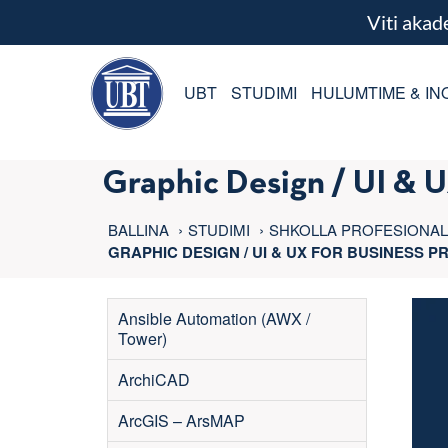
Viti aka
UBT
STUDIMI
HULUMTIME & IN
Graphic Design / UI & U
BALLINA
STUDIMI
SHKOLLA PROFESIONA
GRAPHIC DESIGN / UI & UX FOR BUSINESS 
Ansible Automation (AWX /
Tower)
ArchiCAD
ArcGIS – ArsMAP