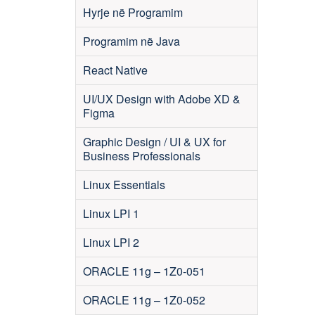
Hyrje në Programim
Programim në Java
React Native
UI/UX Design with Adobe XD &
Figma
Graphic Design / UI & UX for
Business Professionals
Linux Essentials
Linux LPI 1
Linux LPI 2
ORACLE 11g – 1Z0-051
ORACLE 11g – 1Z0-052