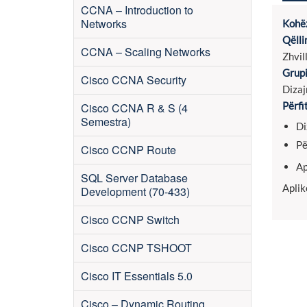
CCNA – Introduction to
Networks
Kohëz
Qëlli
CCNA – Scaling Networks
Zhvil
Grupi
Cisco CCNA Security
Dizaj
Përfi
Cisco CCNA R & S (4
Semestra)
Di
Pë
Cisco CCNP Route
Ap
SQL Server Database
Aplik
Development (70-433)
Cisco CCNP Switch
Cisco CCNP TSHOOT
Cisco IT Essentials 5.0
Cisco – Dynamic Routing,