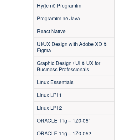
Hyrje në Programim
Programim në Java
React Native
UI/UX Design with Adobe XD &
Figma
Graphic Design / UI & UX for
Business Professionals
Linux Essentials
Linux LPI 1
Linux LPI 2
ORACLE 11g – 1Z0-051
ORACLE 11g – 1Z0-052