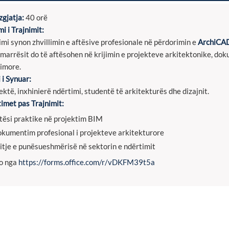
gjatja:
40 orë
mi i Trajnimit:
imi synon zhvillimin e aftësive profesionale në përdorimin e
ArchiCA
marrësit do të aftësohen në krijimin e projekteve arkitektonike, dok
imore.
 i Synuar:
ektë, inxhinierë ndërtimi, studentë të arkitekturës dhe dizajnit.
timet pas Trajnimit:
tësi praktike në projektim BIM
kumentim profesional i projekteve arkitekturore
itje e punësueshmërisë në sektorin e ndërtimit
o nga
https://forms.office.com/r/vDKFM39t5a