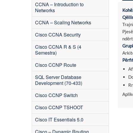
CCNA – Introduction to
Networks
Kohëz
Qëlli
CCNA – Scaling Networks
Trajn
Pjesë
Cisco CCNA Security
ndërt
Grupi
Cisco CCNA R & S (4
Semestra)
Arkit
Përfi
Cisco CCNP Route
Af
SQL Server Database
Do
Development (70-433)
Rr
Aplik
Cisco CCNP Switch
Cisco CCNP TSHOOT
Cisco IT Essentials 5.0
Cisco – Dynamic Routing,