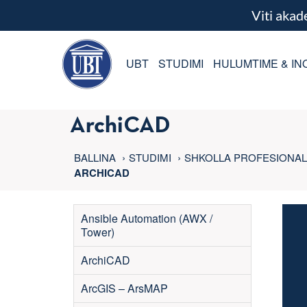
Viti aka
UBT
STUDIMI
HULUMTIME & IN
ArchiCAD
BALLINA
STUDIMI
SHKOLLA PROFESIONA
ARCHICAD
Ansible Automation (AWX /
Tower)
ArchiCAD
ArcGIS – ArsMAP