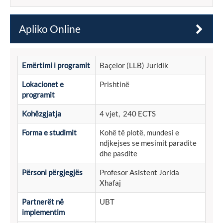
Apliko Online
Emërtimi i programit
Baçelor (LLB) Juridik
Lokacionet e
Prishtinë
programit
Kohëzgjatja
4 vjet, 240 ECTS
Forma e studimit
Kohë të plotë, mundesi e
ndjkejses se mesimit paradite
dhe pasdite
Përsoni përgjegjës
Profesor Asistent Jorida
Xhafaj
Partnerët në
UBT
implementim