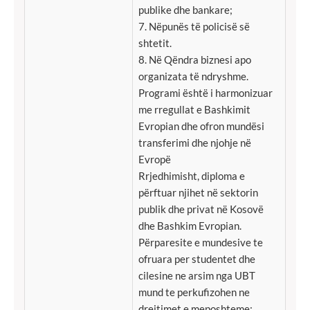
publike dhe bankare;
7. Nëpunës të policisë së
shtetit.
8. Në Qëndra biznesi apo
organizata të ndryshme.
Programi është i harmonizuar
me rregullat e Bashkimit
Evropian dhe ofron mundësi
transferimi dhe njohje në
Evropë
Rrjedhimisht, diploma e
përftuar njihet në sektorin
publik dhe privat në Kosovë
dhe Bashkim Evropian.
Përparesite e mundesive te
ofruara per studentet dhe
cilesine ne arsim nga UBT
mund te perkufizohen ne
drejtimet e meposhteme: