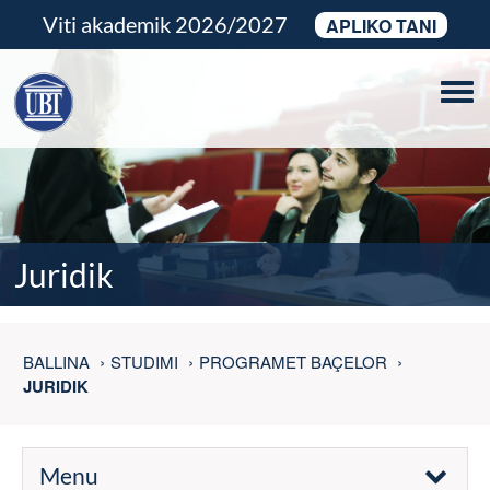
Viti akademik 2026/2027
APLIKO TANI
Tog
navi
Juridik
BALLINA
STUDIMI
PROGRAMET BAÇELOR
JURIDIK
Menu