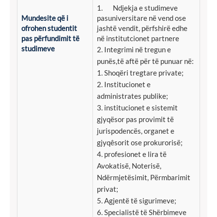
1. Ndjekja e studimeve
Mundesite që i
pasuniversitare në vend ose
ofrohen studentit
jashtë vendit, përfshirë edhe
pas përfundimit të
në institutcionet partnere
studimeve
2. Integrimi në tregun e
punës,të aftë për të punuar në:
1. Shoqëri tregtare private;
2. Institucionet e
administrates publike;
3. institucionet e sistemit
gjyqësor pas provimit të
jurispodencës, organet e
gjyqêsorit ose prokurorisë;
4. profesionet e lira të
Avokatisë, Noterisë,
Ndërmjetësimit, Përmbarimit
privat;
5. Agjentë të sigurimeve;
6. Specialistë të Shërbimeve