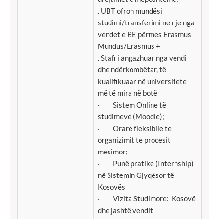
. UBT ofron mundësi
studimi/transferimi ne nje nga
vendet e BE përmes Erasmus
Mundus/Erasmus +
. Stafi i angazhuar nga vendi
dhe ndërkombëtar, të
kualifikuaar në universitete
më të mira në botë
· Sistem Online të
studimeve (Moodle);
· Orare fleksibile te
organizimit te procesit
mesimor;
· Punë pratike (Internship)
në Sistemin Gjyqësor të
Kosovës
· Vizita Studimore: Kosovë
dhe jashtë vendit