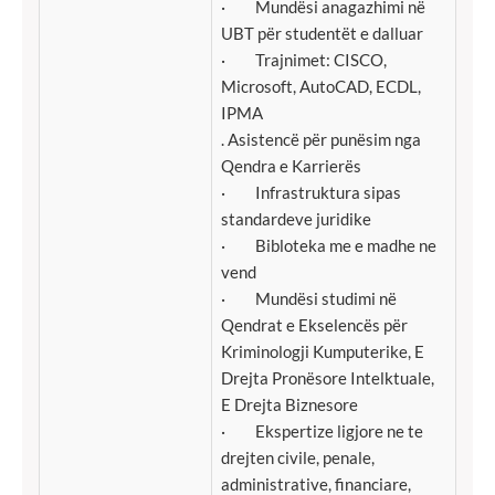
· Mundësi anagazhimi në
UBT për studentët e dalluar
· Trajnimet: CISCO,
Microsoft, AutoCAD, ECDL,
IPMA
. Asistencë për punësim nga
Qendra e Karrierës
· Infrastruktura sipas
standardeve juridike
· Bibloteka me e madhe ne
vend
· Mundësi studimi në
Qendrat e Ekselencës për
Kriminologji Kumputerike, E
Drejta Pronësore Intelktuale,
E Drejta Biznesore
· Ekspertize ligjore ne te
drejten civile, penale,
administrative, financiare,