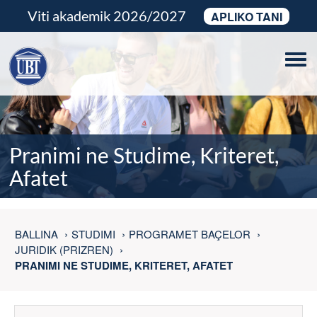
Viti akademik 2026/2027
APLIKO TANI
Tog
navi
Pranimi ne Studime, Kriteret,
Afatet
BALLINA
STUDIMI
PROGRAMET BAÇELOR
JURIDIK (PRIZREN)
PRANIMI NE STUDIME, KRITERET, AFATET