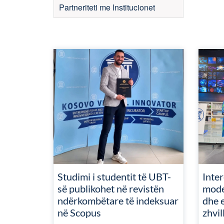
Partneriteti me Institucionet
Studimi i studentit të UBT-
Inte
së publikohet në revistën
mode
ndërkombëtare të indeksuar
dhe e
në Scopus
zhvil