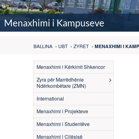
Menaxhimi i Kampuseve
BALLINA
UBT
ZYRET
MENAXHIMI I KAM
Menaxhimi i Kërkimit Shkencor
Zyra për Marrëdhënie
Ndërkombëtare (ZMN)
International
Menaxhimi i Projekteve
Menaxhimi i Studentëve
Menaxhimi i Cilësisë