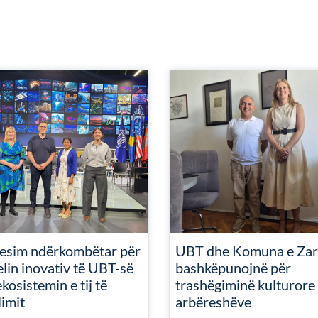
resim ndërkombëtar për
UBT dhe Komuna e Zar
lin inovativ të UBT-së
bashkëpunojnë për
kosistemin e tij të
trashëgiminë kulturore 
limit
arbëreshëve