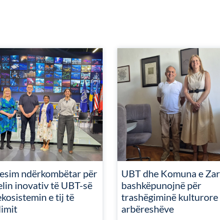
resim ndërkombëtar për
UBT dhe Komuna e Zar
lin inovativ të UBT-së
bashkëpunojnë për
kosistemin e tij të
trashëgiminë kulturore 
limit
arbëreshëve