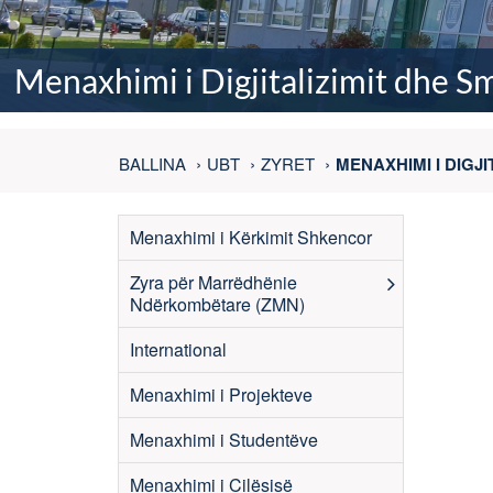
Menaxhimi i Digjitalizimit dhe S
BALLINA
UBT
ZYRET
MENAXHIMI I DIGJ
Menaxhimi i Kërkimit Shkencor
Zyra për Marrëdhënie
Ndërkombëtare (ZMN)
International
Menaxhimi i Projekteve
Menaxhimi i Studentëve
Menaxhimi i Cilësisë