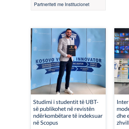
Partneriteti me Institucionet
Studimi i studentit të UBT-
Inte
së publikohet në revistën
mode
ndërkombëtare të indeksuar
dhe e
në Scopus
zhvil