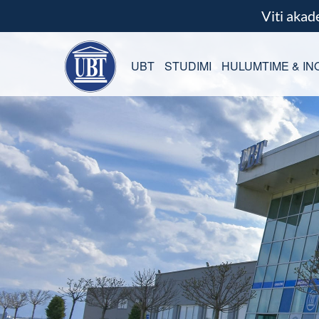
Viti aka
UBT
STUDIMI
HULUMTIME & IN