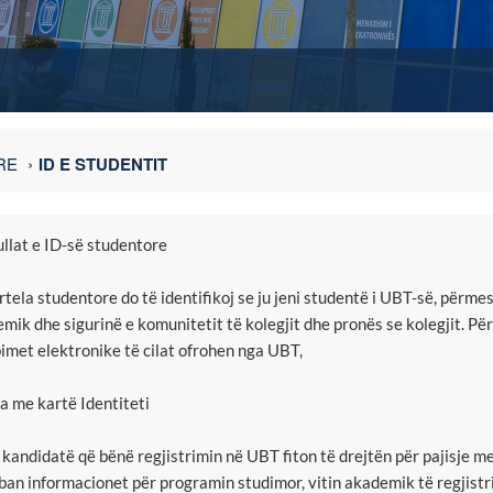
RE
ID E STUDENTIT
llat e ID-së studentore
rtela studentore do të identifikoj se ju jeni studentë i UBT-së, përmes
mik dhe sigurinë e komunitetit të kolegjit dhe pronës se kolegjit. Pë
imet elektronike të cilat ofrohen nga UBT,
ja me kartë Identiteti
i kandidatë që bënë regjistrimin në UBT fiton të drejtën për pajisje m
an informacionet për programin studimor, vitin akademik të regjistri