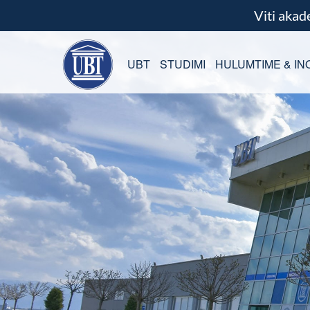
Viti aka
UBT
STUDIMI
HULUMTIME & IN