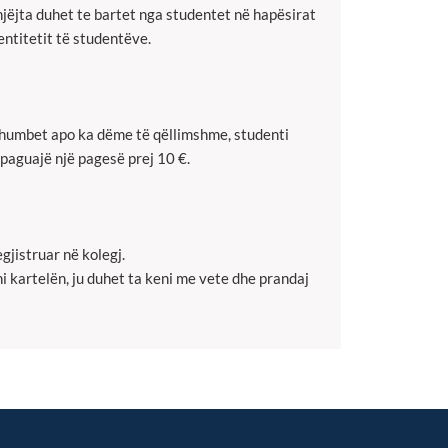
 njëjta duhet te bartet nga studentet në hapësirat
entitetit të studentëve.
a humbet apo ka dëme të qëllimshme, studenti
paguajë një pagesë prej 10 €.
gjistruar në kolegj.
ni kartelën, ju duhet ta keni me vete dhe prandaj