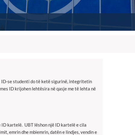
 ID-se studenti do të ketë sigurinë, integritetin
rmes ID krijohen lehtësira në qasje me të lehta në
e ID kartelë. UBT lëshon një ID kartelë e cila
mit, emrin dhe mbiemrin, datën e lindjes, vendin e