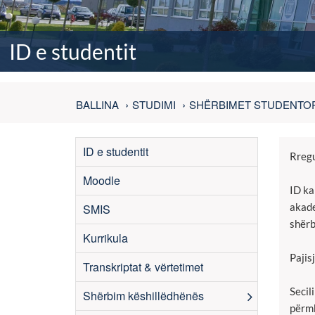
ID e studentit
BALLINA
STUDIMI
SHËRBIMET STUDENTO
ID e studentit
Rregu
Moodle
ID ka
akade
SMIS
shërb
Kurrikula
Pajis
Transkriptat & vërtetimet
Secil
Shërbim këshillëdhënës
përmb