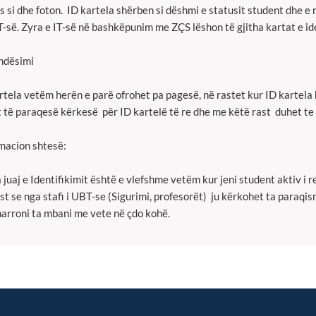
es si dhe foton. ID kartela shërben si dëshmi e statusit student dhe e
-së. Zyra e IT-së në bashkëpunim me ZÇS lëshon të gjitha kartat e id
ndësimi
rtela vetëm herën e parë ofrohet pa pagesë, në rastet kur ID kartel
 të paraqesë kërkesë për ID kartelë të re dhe me këtë rast duhet te 
macion shtesë:
 juaj e Identifikimit është e vlefshme vetëm kur jeni student aktiv i re
st se nga stafi i UBT-se (Sigurimi, profesorët) ju kërkohet ta paraqis
arroni ta mbani me vete në çdo kohë.