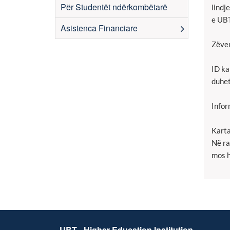
Për Studentët ndërkombëtarë
lindj
e UBT
Asistenca Financiare
Zëve
ID ka
duhet
Infor
Karta
Në ra
mos h
UBT - Higher Education Institution