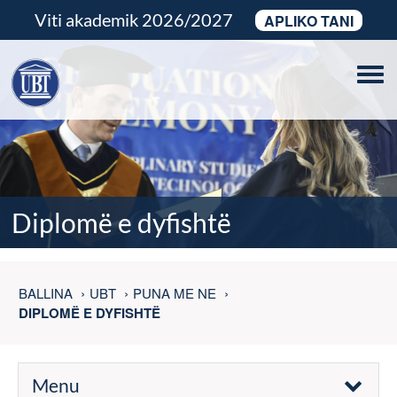
Viti akademik 2026/2027
APLIKO TANI
Tog
navi
Diplomë e dyfishtë
BALLINA
UBT
PUNA ME NE
DIPLOMË E DYFISHTË
Menu