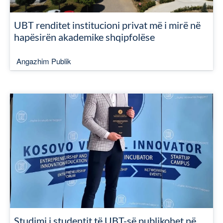
UBT renditet institucioni privat më i mirë në
hapësirën akademike shqipfolëse
Angazhim Publik
Studimi i studentit të UBT-së publikohet në