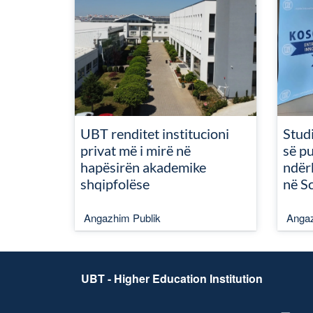
UBT renditet institucioni
Studi
privat më i mirë në
së pu
hapësirën akademike
ndër
shqipfolëse
në S
Angazhim Publik
Angaz
UBT - Higher Education Institution