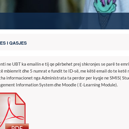
ES I QASJES
nti ne UBT ka emailin e tij qe përbehet prej shkronjes se parë te emr
të mbiemrit dhe 5 numrat e fundit te ID-së, me këtë email do te ketë
itha informacionet nga Administrata ta perdor per kyqje ne SMIS( St
ement Information System dhe Moodle ( E-Learning Module).