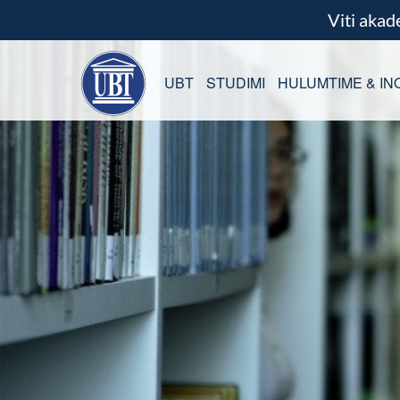
Viti aka
UBT
STUDIMI
HULUMTIME & IN