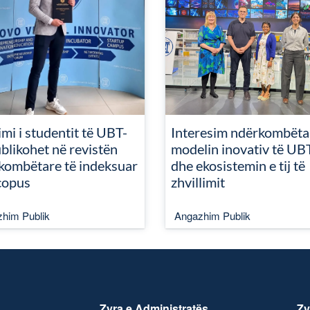
mi i studentit të UBT-
Interesim ndërkombëta
blikohet në revistën
modelin inovativ të UB
kombëtare të indeksuar
dhe ekosistemin e tij të
copus
zhvillimit
him Publik
Angazhim Publik
Zyra e Administratës
Zy