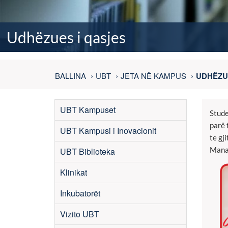
Udhëzues i qasjes
BALLINA
UBT
JETA NË KAMPUS
UDHËZU
UBT Kampuset
Stude
parë 
UBT Kampusi i Inovacionit
te gj
Manag
UBT Biblioteka
Klinikat
Inkubatorët
Vizito UBT