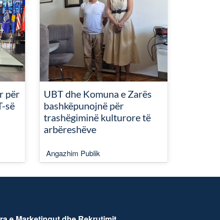
r për
UBT dhe Komuna e Zarës
T-së
bashkëpunojnë për
trashëgiminë kulturore të
arbëreshëve
Angazhim Publik
ra e Marketingut dhe Rekrutimit