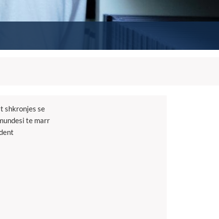
it shkronjes se
 mundesi te marr
udent