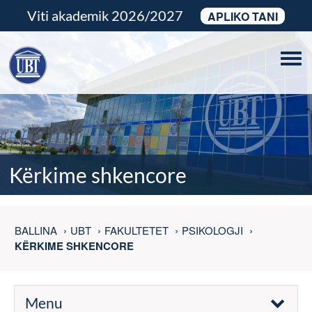
Viti akademik 2026/2027
APLIKO TANI
Tog
navi
Kërkime shkencore
BALLINA
UBT
FAKULTETET
PSIKOLOGJI
KËRKIME SHKENCORE
Menu