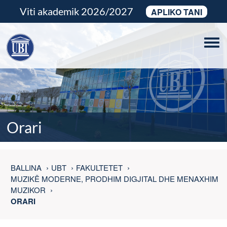
Viti akademik 2026/2027
APLIKO TANI
Tog
navi
Orari
BALLINA
UBT
FAKULTETET
MUZIKË MODERNE, PRODHIM DIGJITAL DHE MENAXHIM
MUZIKOR
ORARI