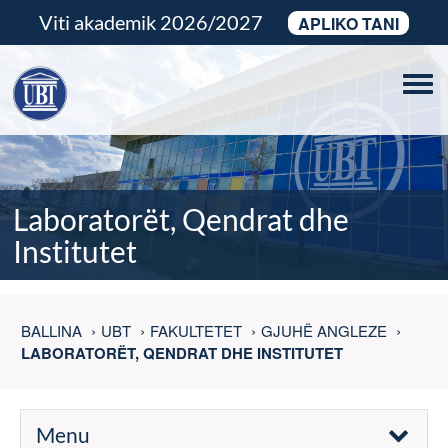
Viti akademik 2026/2027
APLIKO TANI
Tog
navi
Laboratorët, Qendrat dhe
Institutet
BALLINA
UBT
FAKULTETET
GJUHË ANGLEZE
LABORATORËT, QENDRAT DHE INSTITUTET
Menu