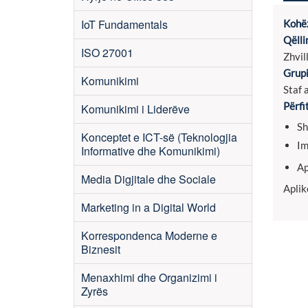
IoT Fundamentals
Kohëz
Qëlli
ISO 27001
Zhvil
Grupi
Komunikimi
Staf 
Përfi
Komunikimi i Liderëve
Sh
Konceptet e ICT-së (Teknologjia
Im
Informative dhe Komunikimi)
Ap
Media Digjitale dhe Sociale
Aplik
Marketing in a Digital World
Korrespondenca Moderne e
Biznesit
Menaxhimi dhe Organizimi i
Zyrës