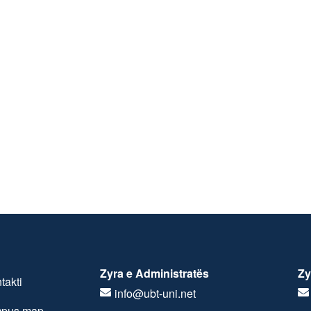
Zyra e Administratës
Zy
takti
info@ubt-uni.net
pus map