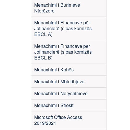
Menaxhimi i Burimeve
Njerëzore
Menaxhimi i Financave për
Jofinancierë (sipas kornizës
EBCL A)
Menaxhimi i Financave për
Jofinancierë (sipas kornizës
EBCL B)
Menaxhimi i Kohës
Menaxhimi i Mbledhjeve
Menaxhimi i Ndryshimeve
Menaxhimi i Stresit
Microsoft Office Access
2019/2021