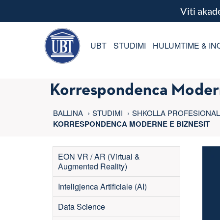
Viti aka
UBT
STUDIMI
HULUMTIME & IN
Korrespondenca Modern
BALLINA
STUDIMI
SHKOLLA PROFESIONA
KORRESPONDENCA MODERNE E BIZNESIT
EON VR / AR (Virtual &
Augmented Reality)
Inteligjenca Artificiale (AI)
Data Science