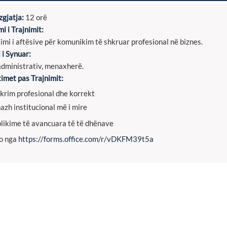
gjatja:
12 orë
mi i Trajnimit:
limi i aftësive për komunikim të shkruar profesional në biznes.
 i Synuar:
administrativ, menaxherë.
timet pas Trajnimit:
krim profesional dhe korrekt
azh institucional më i mire
likime të avancuara të të dhënave
o nga
https://forms.office.com/r/vDKFM39t5a