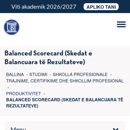
Viti akademik 2026/2027
APLIKO TANI
Tog
navi
Balanced Scorecard (Skedat e
Balancuara të Rezultateve)
BALLINA
STUDIMI
SHKOLLA PROFESIONALE
TRAJNIME, CERTIFIKIME DHE SHKOLLIM PROFESIONAL
PRODUKTIVITET
BALANCED SCORECARD (SKEDAT E BALANCUARA TË
REZULTATEVE)
Menu