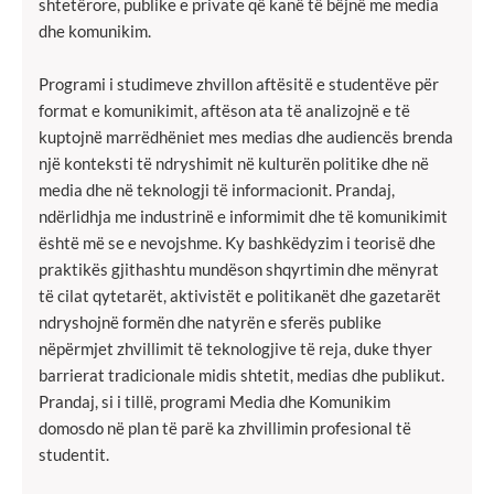
shtetërore, publike e private që kanë të bëjnë me media
dhe komunikim.
Programi i studimeve zhvillon aftësitë e studentëve për
format e komunikimit, aftëson ata të analizojnë e të
kuptojnë marrëdhëniet mes medias dhe audiencës brenda
një konteksti të ndryshimit në kulturën politike dhe në
media dhe në teknologji të informacionit. Prandaj,
ndërlidhja me industrinë e informimit dhe të komunikimit
është më se e nevojshme. Ky bashkëdyzim i teorisë dhe
praktikës gjithashtu mundëson shqyrtimin dhe mënyrat
të cilat qytetarët, aktivistët e politikanët dhe gazetarët
ndryshojnë formën dhe natyrën e sferës publike
nëpërmjet zhvillimit të teknologjive të reja, duke thyer
barrierat tradicionale midis shtetit, medias dhe publikut.
Prandaj, si i tillë, programi Media dhe Komunikim
domosdo në plan të parë ka zhvillimin profesional të
studentit.