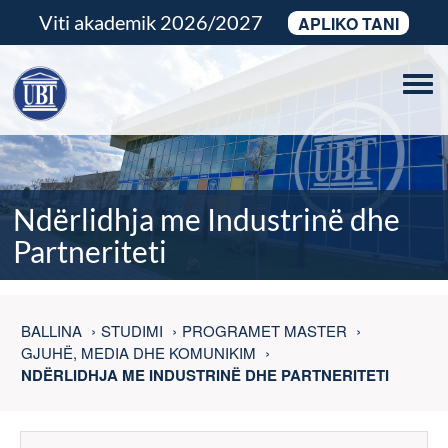
Viti akademik 2026/2027
APLIKO TANI
Tog
navi
Ndërlidhja me Industrinë dhe
Partneriteti
BALLINA
STUDIMI
PROGRAMET MASTER
GJUHË, MEDIA DHE KOMUNIKIM
NDËRLIDHJA ME INDUSTRINË DHE PARTNERITETI