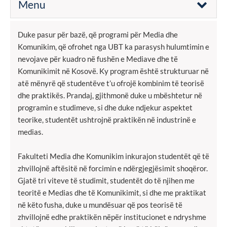
Menu
Duke pasur për bazë, që programi për Media dhe
Komunikim, që ofrohet nga UBT ka parasysh hulumtimin e
nevojave për kuadro në fushën e Mediave dhe të
Komunikimit në Kosovë. Ky program është strukturuar në
atë mënyrë që studentëve t’u ofrojë kombinim të teorisë
dhe praktikës. Prandaj, gjithmonë duke u mbështetur në
programin e studimeve, si dhe duke ndjekur aspektet
teorike, studentët ushtrojnë praktikën në industrinë e
medias.
Fakulteti Media dhe Komunikim inkurajon studentët që të
zhvillojnë aftësitë në forcimin e ndërgjegjësimit shoqëror.
Gjatë tri viteve të studimit, studentët do të njihen me
teoritë e Medias dhe të Komunikimit, si dhe me praktikat
në këto fusha, duke u mundësuar që pos teorisë të
zhvillojnë edhe praktikën nëpër institucionet e ndryshme