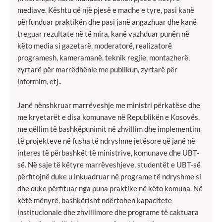
mediave. Kështu që një pjesë e madhe e tyre, pasi kanë
përfunduar praktikën dhe pasi janë angazhuar dhe kanë
treguar rezultate në të mira, kanë vazhduar punën në
këto media si gazetarë, moderatorë, realizatorë
programesh, kameramanë, teknik regjie, montazherë,
zyrtarë për marrëdhënie me publikun, zyrtarë për
informim, etj..
Janë nënshkruar marrëveshje me ministri përkatëse dhe
me kryetarët e disa komunave në Republikën e Kosovës,
me qëllim të bashkëpunimit në zhvillim dhe implementim
të projekteve në fusha të ndryshme jetësore që janë në
interes të përbashkët të ministrive, komunave dhe UBT-
së. Në saje të këtyre marrëveshjeve, studentët e UBT-së
përfitojnë duke u inkuadruar në programe të ndryshme si
dhe duke përfituar nga puna praktike në këto komuna. Në
këtë mënyrë, bashkërisht ndërtohen kapacitete
institucionale dhe zhvillimore dhe programe të caktuara