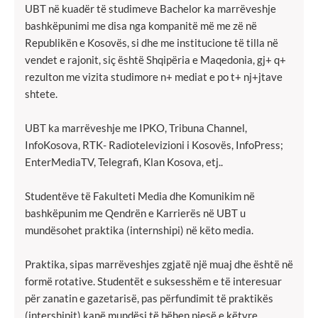
UBT në kuadër të studimeve Bachelor ka marrëveshje
bashkëpunimi me disa nga kompanitë më me zë në
Republikën e Kosovës, si dhe me institucione të tilla në
vendet e rajonit, siç është Shqipëria e Maqedonia, gj+ q+
rezulton me vizita studimore n+ mediat e po t+ nj+jtave
shtete.
UBT ka marrëveshje me IPKO, Tribuna Channel,
InfoKosova, RTK- Radiotelevizioni i Kosovës, InfoPress;
EnterMediaTV, Telegrafi, Klan Kosova, etj..
Studentëve të Fakulteti Media dhe Komunikim në
bashkëpunim me Qendrën e Karrierës në UBT u
mundësohet praktika (internshipi) në këto media.
Praktika, sipas marrëveshjes zgjatë një muaj dhe është në
formë rotative. Studentët e suksesshëm e të interesuar
për zanatin e gazetarisë, pas përfundimit të praktikës
(intershipit) kanë mundësi të bëhen pjesë e këtyre