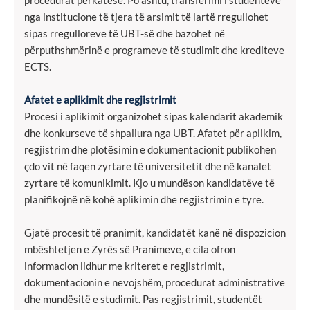
procedurat përkatëse. Po ashtu, transferimi i studentëve
nga institucione të tjera të arsimit të lartë rregullohet
sipas rregulloreve të UBT-së dhe bazohet në
përputhshmërinë e programeve të studimit dhe krediteve
ECTS.
Afatet e aplikimit dhe regjistrimit
Procesi i aplikimit organizohet sipas kalendarit akademik
dhe konkurseve të shpallura nga UBT. Afatet për aplikim,
regjistrim dhe plotësimin e dokumentacionit publikohen
çdo vit në faqen zyrtare të universitetit dhe në kanalet
zyrtare të komunikimit. Kjo u mundëson kandidatëve të
planifikojnë në kohë aplikimin dhe regjistrimin e tyre.
Gjatë procesit të pranimit, kandidatët kanë në dispozicion
mbështetjen e Zyrës së Pranimeve, e cila ofron
informacion lidhur me kriteret e regjistrimit,
dokumentacionin e nevojshëm, procedurat administrative
dhe mundësitë e studimit. Pas regjistrimit, studentët