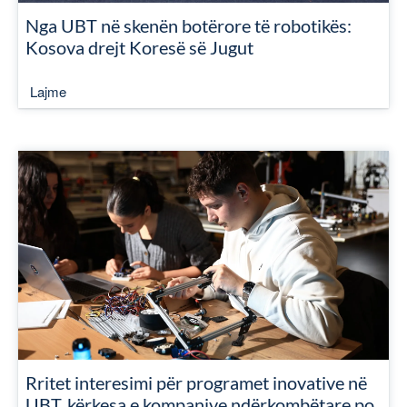
Nga UBT në skenën botërore të robotikës:
Kosova drejt Koresë së Jugut
Lajme
Rritet interesimi për programet inovative në
UBT, kërkesa e kompanive ndërkombëtare po