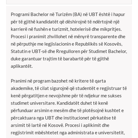
Programi Bachelor në Turizëm (BA) në UBT është i hapur
për të gjithë kandidatët që dëshirojnë të ndërtojnë një
karrierë në fushën e turizmit, hotelerisë dhe mikpritjes.
Procesi i pranimit zhvillohet në mënyrë transparente dhe
në përputhje me legjislacionin e Republikës së Kosovës,
Statutin e UBT-së dhe Rregulloren për Studimet Bachelor,
duke garantuar trajtim të barabartë për të gjithë
aplikantët.
Pranimi në program bazohet në kritere të qarta
akademike, të cilat sigurojnë që studentët e regjistruar të
kenë përgatitjen e nevojshme për të ndjekur me sukses
studimet universitare. Kandidatët duhet të kenë
përfunduar arsimin e mesëm dhe të plotësojnë kushtet e
përcaktuara nga UBT dhe institucionet përkatëse të
arsimit të lartë në Kosovë. Procesi i aplikimit dhe
regjistrimit mbështetet nga administrata e universitetit,