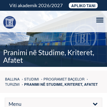
Viti akademik 2026/2027
APLIKO TANI
Tog
navi
Pranimi në Studime, Kriteret,
Afatet
BALLINA
STUDIMI
PROGRAMET BAÇELOR
TURIZMI
PRANIMI NË STUDIME, KRITERET, AFATET
Menu