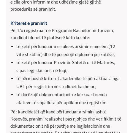
e cila ofron informim dhe udhëzime gjatë gjithë
procedurës së pranimit.
Kriteret e pranimit
Për t’u regjistruar në Programin Bachelor në Turizëm,
kandidati duhet të plotësojë këto kushte:
të ketë përfunduar me sukses arsimin e mesëm (12
vite shkollim) dhe të posedojë diplomën përkatëse;
të ketë përfunduar Provimin Shtetëror të Maturës,
sipas legjislacionit në fuqi;
të përmbushë kriteret akademike të përcaktuara nga
UBT për regjistrim në studimet bachelor;
të dorëzojë dokumentacionin e kërkuar brenda
afateve të shpallura për aplikim dhe regjistrim.
Për kandidatët që kanë përfunduar arsimin jashtë
Kosovës, pranimi realizohet pas njohjes dhe verifikimit të
dokumentacionit në përputhje me legjislacionin dhe