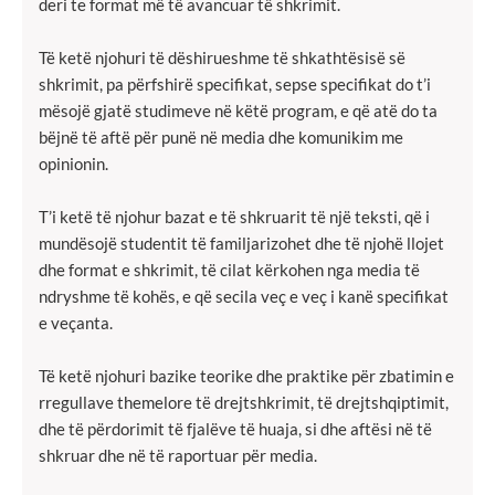
deri te format më të avancuar të shkrimit.
Të ketë njohuri të dëshirueshme të shkathtësisë së
shkrimit, pa përfshirë specifikat, sepse specifikat do t’i
mësojë gjatë studimeve në këtë program, e që atë do ta
bëjnë të aftë për punë në media dhe komunikim me
opinionin.
T’i ketë të njohur bazat e të shkruarit të një teksti, që i
mundësojë studentit të familjarizohet dhe të njohë llojet
dhe format e shkrimit, të cilat kërkohen nga media të
ndryshme të kohës, e që secila veç e veç i kanë specifikat
e veçanta.
Të ketë njohuri bazike teorike dhe praktike për zbatimin e
rregullave themelore të drejtshkrimit, të drejtshqiptimit,
dhe të përdorimit të fjalëve të huaja, si dhe aftësi në të
shkruar dhe në të raportuar për media.