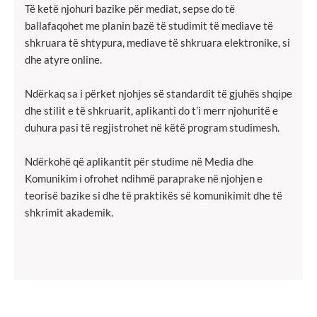
Të ketë njohuri bazike për mediat, sepse do të
ballafaqohet me planin bazë të studimit të mediave të
shkruara të shtypura, mediave të shkruara elektronike, si
dhe atyre online.
Ndërkaq sa i përket njohjes së standardit të gjuhës shqipe
dhe stilit e të shkruarit, aplikanti do t’i merr njohuritë e
duhura pasi të regjistrohet në këtë program studimesh.
Ndërkohë që aplikantit për studime në Media dhe
Komunikim i ofrohet ndihmë paraprake në njohjen e
teorisë bazike si dhe të praktikës së komunikimit dhe të
shkrimit akademik.