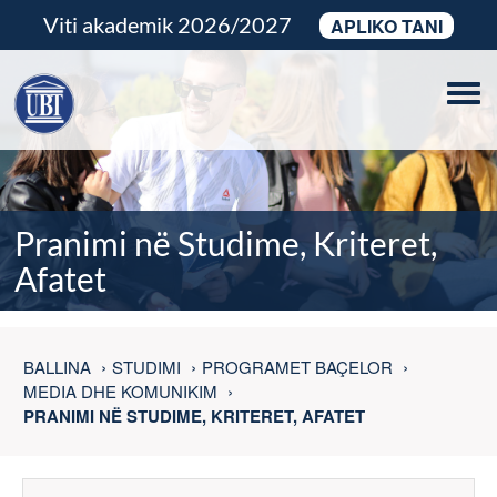
Viti akademik 2026/2027
APLIKO TANI
Tog
navi
Pranimi në Studime, Kriteret,
Afatet
BALLINA
STUDIMI
PROGRAMET BAÇELOR
MEDIA DHE KOMUNIKIM
PRANIMI NË STUDIME, KRITERET, AFATET