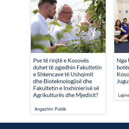
Pse të rinjtë e Kosovës
Nga 
duhet të zgjedhin Fakultetin
botër
e Shkencave të Ushqimit
Koso
dhe Bioteknologjisë dhe
Jugu
Fakultetin e Inxhinierisë së
Agrikulturës dhe Mjedisit?
Lajm
Angazhim Publik