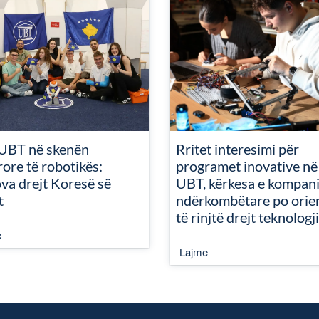
UBT në skenën
Rritet interesimi për
ore të robotikës:
programet inovative në
va drejt Koresë së
UBT, kërkesa e kompan
t
ndërkombëtare po orie
të rinjtë drejt teknologj
e
Lajme