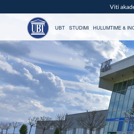
Viti aka
UBT
STUDIMI
HULUMTIME & IN