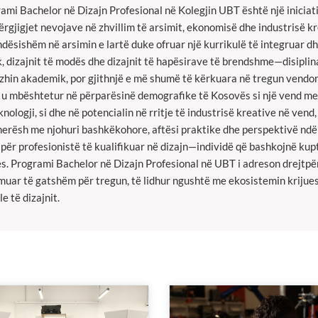
ami Bachelor në Dizajn Profesional në Kolegjin UBT është një iniciat
përgjigjet nevojave në zhvillim të arsimit, ekonomisë dhe industrisë
ndësishëm në arsimin e lartë duke ofruar një kurrikulë të integruar dhe
k, dizajnit të modës dhe dizajnit të hapësirave të brendshme—disipli
zhin akademik, por gjithnjë e më shumë të kërkuara në tregun vendo
u mbështetur në përparësinë demografike të Kosovës si një vend me 
knologji, si dhe në potencialin në rritje të industrisë kreative në ven
nerësh me njohuri bashkëkohore, aftësi praktike dhe perspektivë nd
e për profesionistë të kualifikuar në dizajn—individë që bashkojnë ku
es. Programi Bachelor në Dizajn Profesional në UBT i adreson drejtpër
muar të gatshëm për tregun, të lidhur ngushtë me ekosistemin krijues 
e të dizajnit.