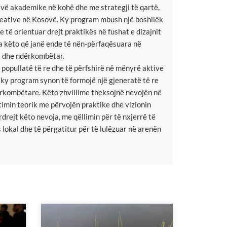
ivë akademike në kohë dhe me strategji të qartë,
 kreative në Kosovë. Ky program mbush një boshllëk
 të orientuar drejt praktikës në fushat e dizajnit
na këto që janë ende të nën-përfaqësuara në
r dhe ndërkombëtar.
popullatë të re dhe të përfshirë në mënyrë aktive
d, ky program synon të formojë një gjeneratë të re
ërkombëtare. Këto zhvillime theksojnë nevojën në
ptimin teorik me përvojën praktike dhe vizionin
drejt këto nevoja, me qëllimin për të nxjerrë të
lokal dhe të përgatitur për të lulëzuar në arenën