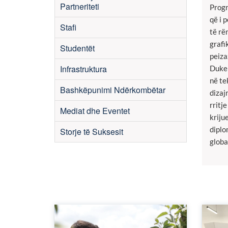
Partneriteti
Progr
që i 
Stafi
të rë
grafi
Studentët
peiza
Infrastruktura
Duke 
në te
Bashkëpunimi Ndërkombëtar
dizaj
rritj
Mediat dhe Eventet
kriju
diplo
Storje të Suksesit
global