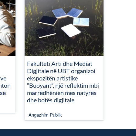
Fakulteti Arti dhe Mediat
Digjitale në UBT organizoi
ive
ekspozitën artistike
nton
“Buoyant”, një reflektim mbi
isë
marrëdhënien mes natyrës
dhe botës digjitale
Angazhim Publik