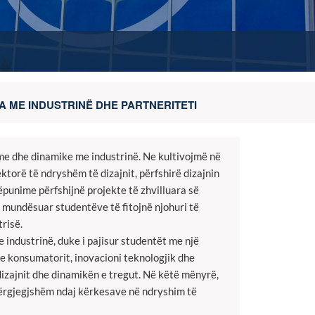
A ME INDUSTRINË DHE PARTNERITETI
hme dhe dinamike me industrinë. Ne kultivojmë në
torë të ndryshëm të dizajnit, përfshirë dizajnin
ëpunime përfshijnë projekte të zhvilluara së
u mundësuar studentëve të fitojnë njohuri të
risë.
 industrinë, duke i pajisur studentët me një
 e konsumatorit, inovacioni teknologjik dhe
izajnit dhe dinamikën e tregut. Në këtë mënyrë,
përgjegjshëm ndaj kërkesave në ndryshim të