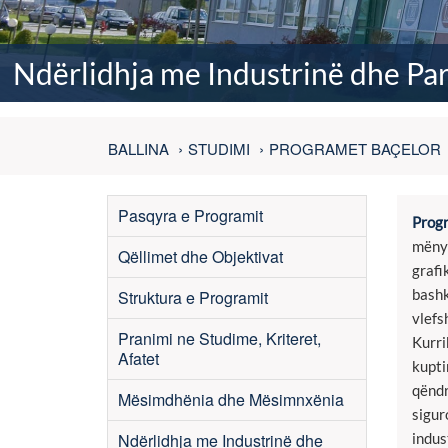
Ndërlidhja me Industrinë dhe Par
BALLINA
STUDIMI
PROGRAMET BAÇELOR
Pasqyra e Programit
Progr
mënyr
Qëllimet dhe Objektivat
grafi
bashk
Struktura e Programit
vlefs
Pranimi ne Studime, Kriteret,
Kurri
Afatet
kupti
qëndr
Mësimdhënia dhe Mësimnxënia
sigur
Ndërlidhja me Industrinë dhe
indus