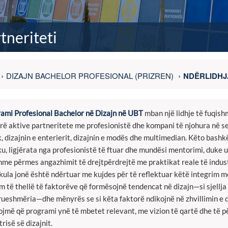
tneriteti
DIZAJN BACHELOR PROFESIONAL (PRIZREN)
NDËRLIDHJ
ami Profesional Bachelor në Dizajn në UBT
mban një lidhje të fuqis
ë aktive partneritete me profesionistë dhe kompani të njohura në sek
k, dizajnin e enterierit, dizajnin e modës dhe multimedian. Këto bashk
u, ligjërata nga profesionistë të ftuar dhe mundësi mentorimi, duke 
hme përmes angazhimit të drejtpërdrejtë me praktikat reale të indust
kula jonë është ndërtuar me kujdes për të reflektuar këtë integrim me
m të thellë të faktorëve që formësojnë tendencat në dizajn—si sjellja
ueshmëria—dhe mënyrës se si këta faktorë ndikojnë në zhvillimin e d
ojmë që programi ynë të mbetet relevant, me vizion të qartë dhe të 
trisë së dizajnit.