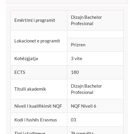
Dizajn Bachelor
Emërtimi i programit
Profesional
Lokacionet e programit
Prizren
Kohëzgjatja
3 vite
ECTS
180
Dizajn Bachelor
Titulli akademik
Profesional
Niveli I kualifikimit NQF
NQF Niveli 6
Kodi i fushës Erasmus
03
Tipi i studimeve
Të rregullta