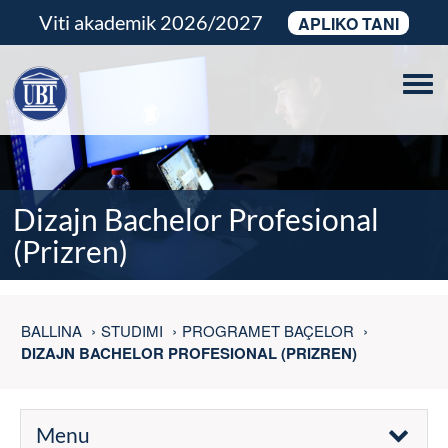
Viti akademik 2026/2027
APLIKO TANI
Tog
navi
Dizajn Bachelor Profesional
(Prizren)
BALLINA
STUDIMI
PROGRAMET BAÇELOR
DIZAJN BACHELOR PROFESIONAL (PRIZREN)
Menu