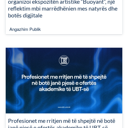
organizoi ekspozitën artistike “Buoyant”, një
reflektim mbi marrëdhënien mes natyrës dhe
botës digjitale
Angazhim Publik
Profesionet me rritjen më të shpejtë në botë
janë pjesë e ofertës akademike të UBT-së