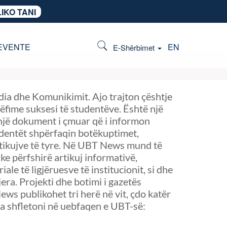
IKO TANI
EVENTE
EN
E-Shërbimet
ia dhe Komunikimit. Ajo trajton çështje
ëfime suksesi të studentëve. Është një
 një dokument i çmuar që i informon
udentët shpërfaqin botëkuptimet,
artikujve të tyre. Në UBT News mund të
e përfshirë artikuj informativë,
e të ligjëruesve të institucionit, si dhe
era. Projekti dhe botimi i gazetës
ws publikohet tri herë në vit, çdo katër
ta shfletoni në uebfaqen e UBT-së: