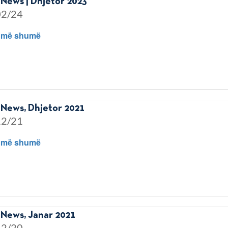
News | Dhjetor 2023
02/24
 më shumë
News, Dhjetor 2021
12/21
 më shumë
News, Janar 2021
12/20