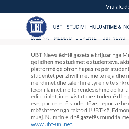
Viti aka
UBT
STUDIMI
HULUMTIME & IN
BALLINA
MEDIA DHE EVENTE
UBT NEWS
UBT News është gazeta e krijuar nga Me
që lidhen me studimet e studentëve, akt
platformë që ofron hapësirë për student
studentët për zhvillimet më të reja dhe
mendimet dhe talentin e tyre në të shkr
lexoni lajmet më të rëndësishme që kara
editorialet, intervistat me studentë dhe
ese, portrete të studentëve, reportazhe d
mbështetet nga rektori i UBT-së, Edmond
muaj. Numrin e ri të gazetës mund ta me
www.ubt-uni.net.