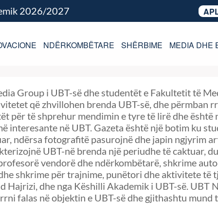
demik 2026/2027
APL
OVACIONE
NDËRKOMBËTARE
SHËRBIME
MEDIA DHE 
dia Group i UBT-së dhe studentët e Fakultetit të Med
ivitetet që zhvillohen brenda UBT-së, dhe përmban rr
ët për të shprehur mendimin e tyre të lirë dhe është
 më interesante në UBT. Gazeta është një botim ku st
uar, ndërsa fotografitë pasurojnë dhe japin ngjyrim 
kterizojnë UBT-në brenda një periudhe të caktuar, duk
 profesorë vendorë dhe ndërkombëtarë, shkrime autorial
he shkrime për trajnime, punëtori dhe aktivitete të tj
 Hajrizi, dhe nga Këshilli Akademik i UBT-së. UBT Ne
rrni falas në objektin e UBT-së dhe gjithashtu mund 