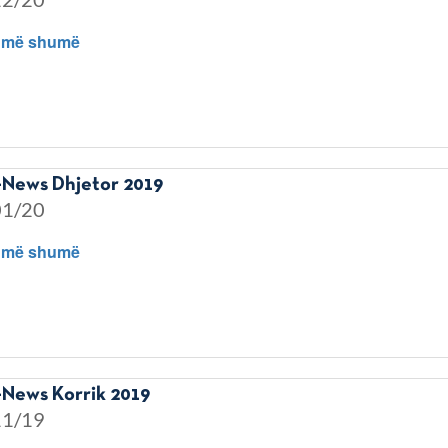
 më shumë
News Dhjetor 2019
01/20
 më shumë
News Korrik 2019
11/19