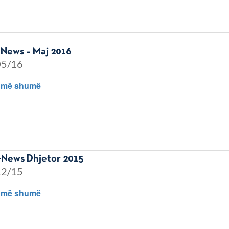
News – Maj 2016
05/16
 më shumë
News Dhjetor 2015
12/15
 më shumë