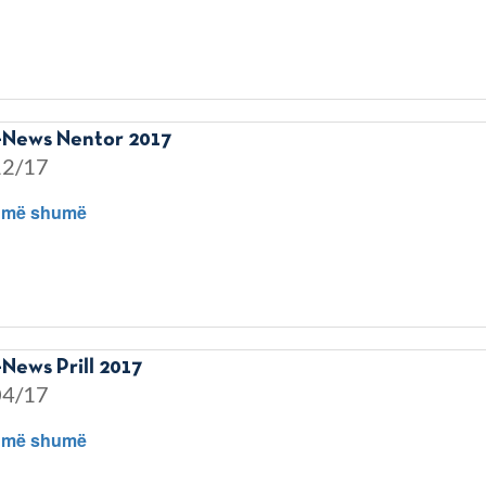
News Nentor 2017
12/17
 më shumë
News Prill 2017
04/17
 më shumë