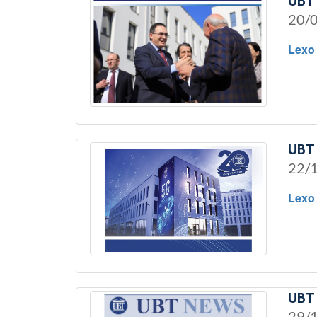
UBT 
20/
Lexo
UBT 
22/
Lexo
UBT 
29/