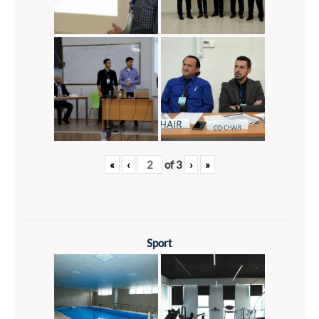
«
‹
of
3
›
»
Sport