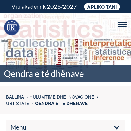
Viti akademik 2026/2027
APLIKO TANI
Tog
navi
Qendra e të dhënave
BALLINA
HULUMTIME DHE INOVACIONE
UBT STATS
QENDRA E TË DHËNAVE
Menu