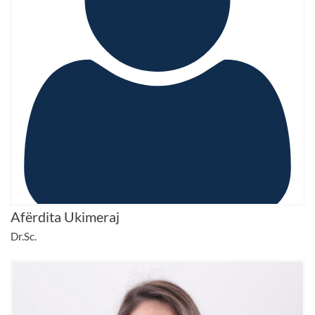
Afërdita Ukimeraj
Dr.Sc.