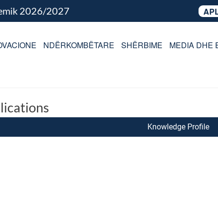
demik 2026/2027
APL
OVACIONE
NDËRKOMBËTARE
SHËRBIME
MEDIA DHE 
lications
Knowledge Profile