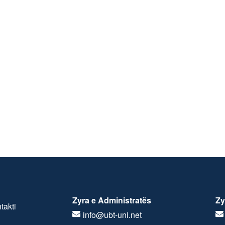
Zyra e Administratës
Zy
takti
info@ubt-uni.net