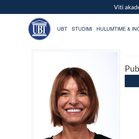
Viti aka
UBT
STUDIMI
HULUMTIME & IN
Pub