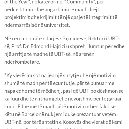
of the Year”, në kategorinë: “Community”, për
përkushtimin dhe angazhimin e madh drejt
projektimit dhe krijimit të një qasje të integrimit të
ndërmarrësisë në universitet.
Në ceremoninë e ndarjes së çmimeve, Rektori i UBT-
së, Prof. Dr. Edmond Hajrizi u shpreh i lumtur për edhe
një arritje të madhe të UBT-së, në arenën
ndërkombëtare.
“Ky vlerësim sot na jep një shtytje dhe një motivim
shumë të madh për të ecur tutje, për të punuar me
hapa edhe më të mëdhenj, pasi që UBT po dëshmon se
ka fuqi dhe të gjitha mjetet e nevojshme për të garuar
kudo. Edhe më të madh këtë motivim e bën fakti se
këtu në Barcelonë nuk jemi duke prezantuar vetëm
UBT-në, por tërë shtetin e Kosovës dhe vlerat që kemi