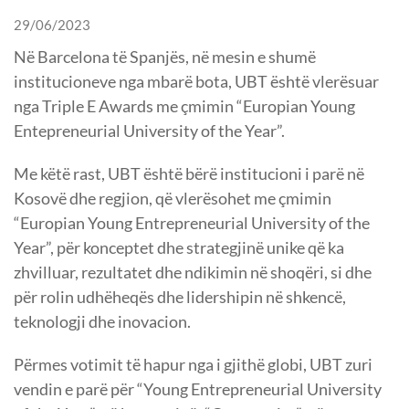
29/06/2023
Në Barcelona të Spanjës, në mesin e shumë
institucioneve nga mbarë bota, UBT është vlerësuar
nga Triple E Awards me çmimin “Europian Young
Entepreneurial University of the Year”.
Me këtë rast, UBT është bërë institucioni i parë në
Kosovë dhe regjion, që vlerësohet me çmimin
“Europian Young Entrepreneurial University of the
Year”, për konceptet dhe strategjinë unike që ka
zhvilluar, rezultatet dhe ndikimin në shoqëri, si dhe
për rolin udhëheqës dhe lidershipin në shkencë,
teknologji dhe inovacion.
Përmes votimit të hapur nga i gjithë globi, UBT zuri
vendin e parë për “Young Entrepreneurial University