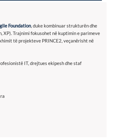
ile Foundation
, duke kombinuar strukturën dhe
, XP). Trajnimi fokusohet në kuptimin e parimeve
naxhimit të projekteve PRINCE2, veçanërisht në
fesionistë IT, drejtues ekipesh dhe staf
ara