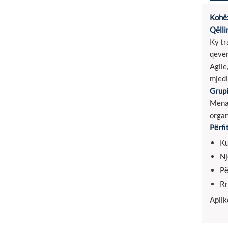
Kohëz
Qëlli
Ky tr
qever
Agile
mjedi
Grupi
Menax
organ
Përfi
Ku
Nj
Pë
Rr
Aplik