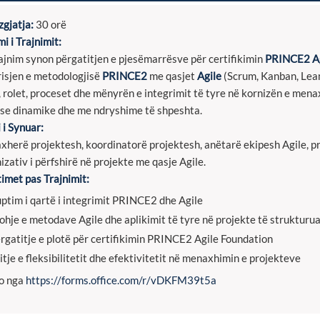
gjatja:
30 orë
mi i Trajnimit:
ajnim synon përgatitjen e pjesëmarrësve për certifikimin
PRINCE2 Ag
isjen e metodologjisë
PRINCE2
me qasjet
Agile
(Scrum, Kanban, Lean
, rolet, proceset dhe mënyrën e integrimit të tyre në kornizën e me
se dinamike dhe me ndryshime të shpeshta.
 i Synuar:
herë projektesh, koordinatorë projektesh, anëtarë ekipesh Agile, pro
izativ i përfshirë në projekte me qasje Agile.
timet pas Trajnimit:
ptim i qartë i integrimit PRINCE2 dhe Agile
ohje e metodave Agile dhe aplikimit të tyre në projekte të strukturu
rgatitje e plotë për certifikimin PRINCE2 Agile Foundation
itje e fleksibilitetit dhe efektivitetit në menaxhimin e projekteve
o nga
https://forms.office.com/r/vDKFM39t5a