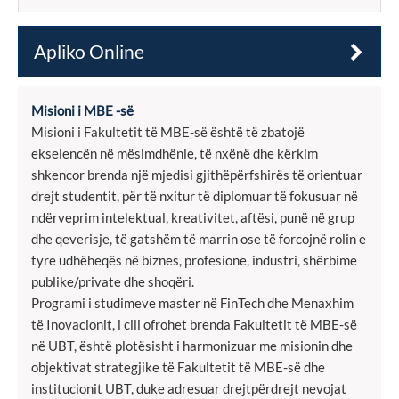
Apliko Online
Misioni i MBE -së
Misioni i Fakultetit të MBE-së është të zbatojë
ekselencën në mësimdhënie, të nxënë dhe kërkim
shkencor brenda një mjedisi gjithëpërfshirës të orientuar
drejt studentit, për të nxitur të diplomuar të fokusuar në
ndërveprim intelektual, kreativitet, aftësi, punë në grup
dhe qeverisje, të gatshëm të marrin ose të forcojnë rolin e
tyre udhëheqës në biznes, profesione, industri, shërbime
publike/private dhe shoqëri.
Programi i studimeve master në FinTech dhe Menaxhim
të Inovacionit, i cili ofrohet brenda Fakultetit të MBE-së
në UBT, është plotësisht i harmonizuar me misionin dhe
objektivat strategjike të Fakultetit të MBE-së dhe
institucionit UBT, duke adresuar drejtpërdrejt nevojat