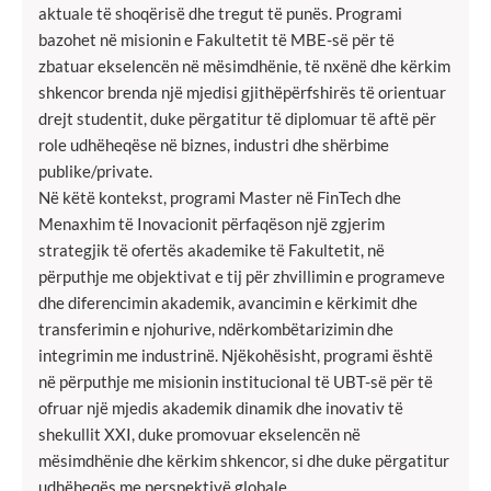
aktuale të shoqërisë dhe tregut të punës. Programi
bazohet në misionin e Fakultetit të MBE-së për të
zbatuar ekselencën në mësimdhënie, të nxënë dhe kërkim
shkencor brenda një mjedisi gjithëpërfshirës të orientuar
drejt studentit, duke përgatitur të diplomuar të aftë për
role udhëheqëse në biznes, industri dhe shërbime
publike/private.
Në këtë kontekst, programi Master në FinTech dhe
Menaxhim të Inovacionit përfaqëson një zgjerim
strategjik të ofertës akademike të Fakultetit, në
përputhje me objektivat e tij për zhvillimin e programeve
dhe diferencimin akademik, avancimin e kërkimit dhe
transferimin e njohurive, ndërkombëtarizimin dhe
integrimin me industrinë. Njëkohësisht, programi është
në përputhje me misionin institucional të UBT-së për të
ofruar një mjedis akademik dinamik dhe inovativ të
shekullit XXI, duke promovuar ekselencën në
mësimdhënie dhe kërkim shkencor, si dhe duke përgatitur
udhëheqës me perspektivë globale.