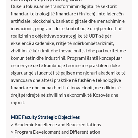
Duke u fokusuar në transformimin digjital të sektorit
financiar, teknologjitë financiare (FinTech), inteligjencën
artificiale, blockchain, bankat digjitale dhe menaxhimin e
inovacionit, programi do të kontribuojë drejtpërdrejt në
realizimin e objektivave strategjike të UBT-së për
ekselencë akademike, rritje të ndërkombëtarizimit,
zhvillim të kërkimit dhe inovacionit, si dhe partneritet me
komunitetin dhe industrinë. Programi është konceptuar
në mënyrë që të kombinojë teorinë me praktikën, duke
siguruar që studentët të pajisen me njohuri akademike të
avancuara dhe aftësi praktike në fushën e teknologjive
financiare dhe menaxhimit të inovacionit, me ndikim të
drejtpërdrejtë në zhvillimin ekonomik të Kosovës dhe
rajonit.
MBE Faculty Strategic Objectives
> Academic Excellence and Reaccreditations
> Program Development and Differentiation