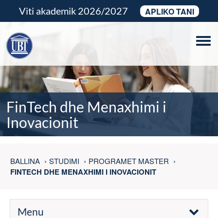
Viti akademik 2026/2027
APLIKO TANI
Tog
navi
FinTech dhe Menaxhimi i
Inovacionit
BALLINA
STUDIMI
PROGRAMET MASTER
FINTECH DHE MENAXHIMI I INOVACIONIT
Menu