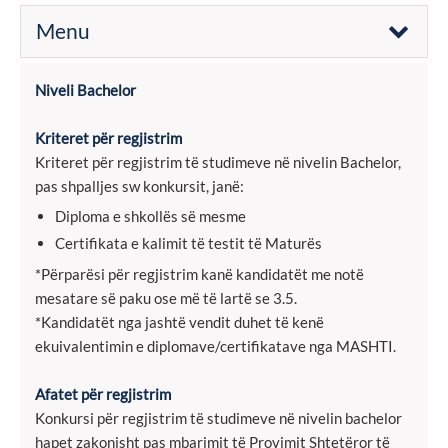
Menu
Niveli Bachelor
Kriteret për regjistrim
Kriteret për regjistrim të studimeve në nivelin Bachelor,
pas shpalljes sw konkursit, janë:
Diploma e shkollës së mesme
Certifikata e kalimit të testit të Maturës
*Përparësi për regjistrim kanë kandidatët me notë
mesatare së paku ose më të lartë se 3.5.
*Kandidatët nga jashtë vendit duhet të kenë
ekuivalentimin e diplomave/certifikatave nga MASHTI.
Afatet për regjistrim
Konkursi për regjistrim të studimeve në nivelin bachelor
hapet zakonisht pas mbarimit të Provimit Shtetëror të