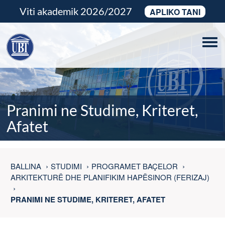
Viti akademik 2026/2027
APLIKO TANI
Tog
navi
Pranimi ne Studime, Kriteret,
Afatet
BALLINA
STUDIMI
PROGRAMET BAÇELOR
ARKITEKTURË DHE PLANIFIKIM HAPËSINOR (FERIZAJ)
PRANIMI NE STUDIME, KRITERET, AFATET