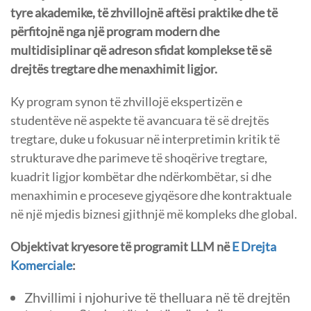
tyre akademike, të zhvillojnë aftësi praktike dhe të
përfitojnë nga një program modern dhe
multidisiplinar që adreson sfidat komplekse të së
drejtës tregtare dhe menaxhimit ligjor.
Ky program synon të zhvillojë ekspertizën e
studentëve në aspekte të avancuara të së drejtës
tregtare, duke u fokusuar në interpretimin kritik të
strukturave dhe parimeve të shoqërive tregtare,
kuadrit ligjor kombëtar dhe ndërkombëtar, si dhe
menaxhimin e proceseve gjyqësore dhe kontraktuale
në një mjedis biznesi gjithnjë më kompleks dhe global.
Objektivat kryesore të programit LLM në
E Drejta
Komerciale
:
Zhvillimi i njohurive të thelluara në të drejtën