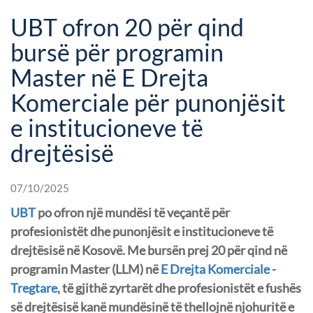
UBT ofron 20 për qind
bursë për programin
Master në E Drejta
Komerciale për punonjësit
e institucioneve të
drejtësisë
07/10/2025
UBT
po ofron një mundësi të veçantë për
profesionistët dhe punonjësit e institucioneve të
drejtësisë në Kosovë. Me bursën prej 20 për qind në
programin Master (LLM) në
E Drejta Komerciale -
Tregtare
, të gjithë zyrtarët dhe profesionistët e fushës
së drejtësisë kanë mundësinë të thellojnë njohuritë e