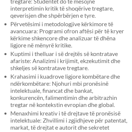
tregtare: Studentët do të mësojnë
interpretimin kritik të shoqërive tregtare,
qeverisjen dhe shpërbërjen e tyre.
Përvetësimi i metodologjive kërkimore të
avancuara: Programi ofron aftësi për të kryer
kërkime shkencore dhe analizuar të dhëna
ligjore në mënyrë kritike.
Kuptimi i thelluar i së drejtës së kontratave
afariste: Analizimi i krijimit, ekzekutimit dhe
shkeljes së kontratave tregtare.
Krahasimi i kuadrove ligjore kombëtare dhe
ndërkombëtare: Njohuri mbi pronësinë
intelektuale, financat dhe bankat,
konkurencën, falimentimin dhe arbitrazhin
tregtar në kontekstin evropian dhe global.
Menaxhimi kreativ i të drejtave të pronësisë
intelektuale: Zhvillimi i zgjidhjeve për patentat,
markat, të drejtat e autorit dhe sekretet