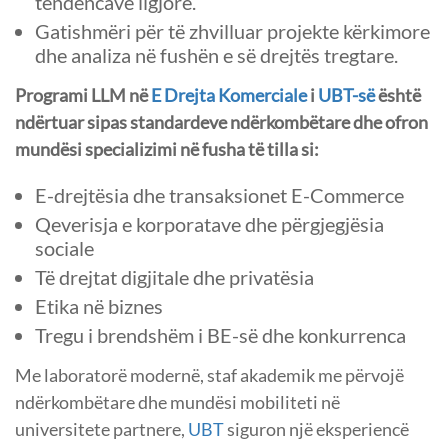
tendencave ligjore.
Gatishmëri për të zhvilluar projekte kërkimore
dhe analiza në fushën e së drejtës tregtare.
Programi LLM në
E Drejta Komerciale
i
UBT-së
është
ndërtuar sipas standardeve ndërkombëtare dhe ofron
mundësi specializimi në fusha të tilla si:
E-drejtësia dhe transaksionet E-Commerce
Qeverisja e korporatave dhe përgjegjësia
sociale
Të drejtat digjitale dhe privatësia
Etika në biznes
Tregu i brendshëm i BE-së dhe konkurrenca
Me laboratorë modernë, staf akademik me përvojë
ndërkombëtare dhe mundësi mobiliteti në
universitete partnere,
UBT
siguron një eksperiencë