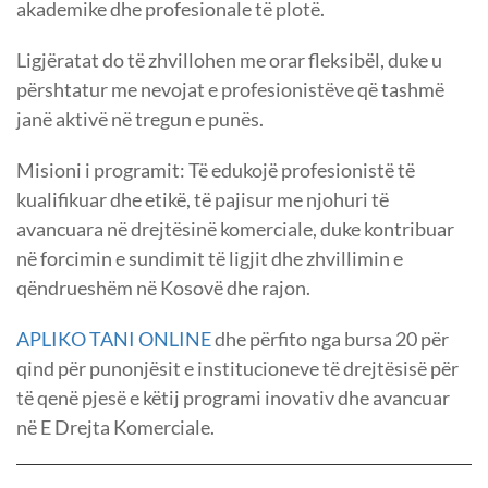
akademike dhe profesionale të plotë.
Ligjëratat do të zhvillohen me orar fleksibël, duke u
përshtatur me nevojat e profesionistëve që tashmë
janë aktivë në tregun e punës.
Misioni i programit: Të edukojë profesionistë të
kualifikuar dhe etikë, të pajisur me njohuri të
avancuara në drejtësinë komerciale, duke kontribuar
në forcimin e sundimit të ligjit dhe zhvillimin e
qëndrueshëm në Kosovë dhe rajon.
APLIKO TANI ONLINE
dhe përfito nga bursa 20 për
qind për punonjësit e institucioneve të drejtësisë për
të qenë pjesë e këtij programi inovativ dhe avancuar
në E Drejta Komerciale.