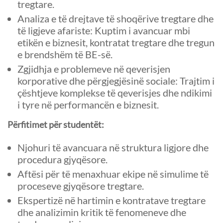
tregtare.
Analiza e të drejtave të shoqërive tregtare dhe
të ligjeve afariste: Kuptim i avancuar mbi
etikën e biznesit, kontratat tregtare dhe tregun
e brendshëm të BE-së.
Zgjidhja e problemeve në qeverisjen
korporative dhe përgjegjësinë sociale: Trajtim i
çështjeve komplekse të qeverisjes dhe ndikimi
i tyre në performancën e biznesit.
Përfitimet për studentët:
Njohuri të avancuara në struktura ligjore dhe
procedura gjyqësore.
Aftësi për të menaxhuar ekipe në simulime të
proceseve gjyqësore tregtare.
Ekspertizë në hartimin e kontratave tregtare
dhe analizimin kritik të fenomeneve dhe