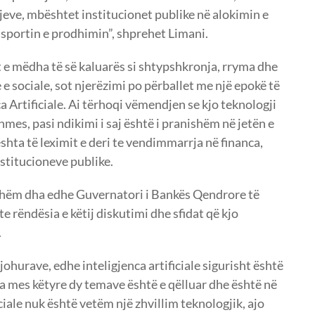
ve, mbështet institucionet publike në alokimin e
portin e prodhimin”, shprehet Limani.
t e mëdha të së kaluarës si shtypshkronja, rryma dhe
 sociale, sot njerëzimi po përballet me një epokë të
 Artificiale. Ai tërhoqi vëmendjen se kjo teknologji
dhmes, pasi ndikimi i saj është i pranishëm në jetën e
shta të leximit e deri te vendimmarrja në financa,
nstitucioneve publike.
ishëm dha edhe Guvernatori i Bankës Qendrore të
 te rëndësia e këtij diskutimi dhe sfidat që kjo
.
ohurave, edhe inteligjenca artificiale sigurisht është
ja mes këtyre dy temave është e qëlluar dhe është në
ciale nuk është vetëm një zhvillim teknologjik, ajo