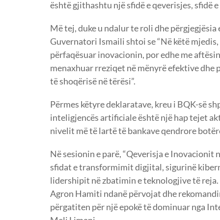
është gjithashtu një sfidë e qeverisjes, sfidë e
Më tej, duke u ndalur te roli dhe përgjegjësia
Guvernatori Ismaili shtoi se “Në këtë mjedis,
përfaqësuar inovacionin, por edhe me aftësinë
menaxhuar rreziqet në mënyrë efektive dhe për
të shoqërisë në tërësi”.
Përmes këtyre deklaratave, kreu i BQK-së shpj
inteligjencës artificiale është një hap tejet a
nivelit më të lartë të bankave qendrore botër
Në sesionin e parë, “Qeverisja e Inovacionit 
sfidat e transformimit digjital, sigurinë kib
lidershipit në zbatimin e teknologjive të reja.
Agron Hamiti ndanë përvojat dhe rekomandime
përgatiten për një epokë të dominuar nga Inte
Meli Limani.