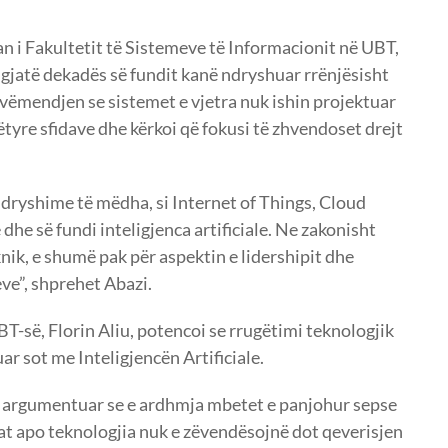
kan i Fakultetit të Sistemeve të Informacionit në UBT,
t gjatë dekadës së fundit kanë ndryshuar rrënjësisht
 vëmendjen se sistemet e vjetra nuk ishin projektuar
tyre sfidave dhe kërkoi që fokusi të zhvendoset drejt
 ndryshime të mëdha, si Internet of Things, Cloud
he së fundi inteligjenca artificiale. Ne zakonisht
ik, e shumë pak për aspektin e lidershipit dhe
ve”, shprehet Abazi.
UBT-së, Florin Aliu, potencoi se rrugëtimi teknologjik
ar sot me Inteligjencën Artificiale.
e argumentuar se e ardhmja mbetet e panjohur sepse
at apo teknologjia nuk e zëvendësojnë dot qeverisjen