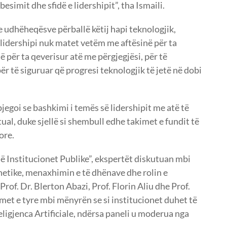
 besimit dhe sfidë e lidershipit”, tha Ismaili.
 e udhëheqësve përballë këtij hapi teknologjik,
 lidershipi nuk matet vetëm me aftësinë për ta
 për ta qeverisur atë me përgjegjësi, për të
 të siguruar që progresi teknologjik të jetë në dobi
egoi se bashkimi i temës së lidershipit me atë të
ktual, duke sjellë si shembull edhe takimet e fundit të
ore.
në Institucionet Publike”, ekspertët diskutuan mbi
ernetike, menaxhimin e të dhënave dhe rolin e
 Prof. Dr. Blerton Abazi, Prof. Florin Aliu dhe Prof.
t e tyre mbi mënyrën se si institucionet duhet të
ligjenca Artificiale, ndërsa paneli u moderua nga