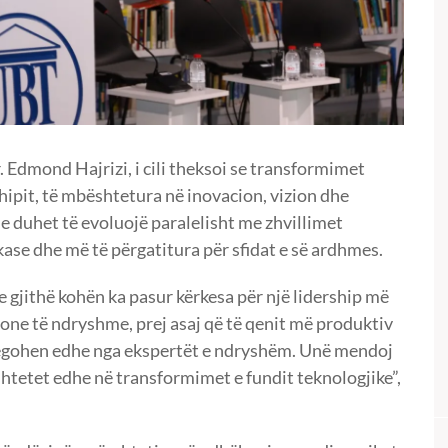
. Edmond Hajrizi, i cili theksoi se transformimet
shipit, të mbështetura në inovacion, vizion dhe
e duhet të evoluojë paralelisht me zhvillimet
kase dhe më të përgatitura për sfidat e së ardhmes.
 gjithë kohën ka pasur kërkesa për një lidership më
one të ndryshme, prej asaj që të qenit më produktiv
jegohen edhe nga ekspertët e ndryshëm. Unë mendoj
bështetet edhe në transformimet e fundit teknologjike”,