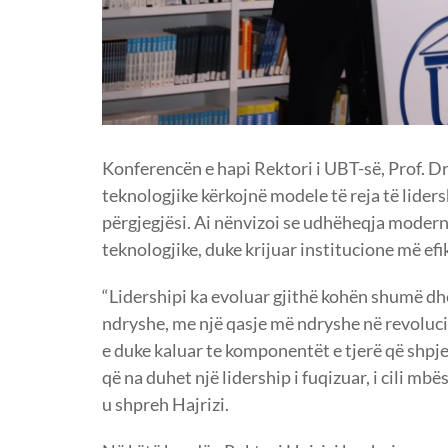
Konferencën e hapi Rektori i UBT-së, Prof. Dr
teknologjike kërkojnë modele të reja të lider
përgjegjësi. Ai nënvizoi se udhëheqja modern
teknologjike, duke krijuar institucione më efi
“Lidershipi ka evoluar gjithë kohën shumë dhe
ndryshe, me një qasje më ndryshe në revoluci
e duke kaluar te komponentët e tjerë që shp
që na duhet një lidership i fuqizuar, i cili m
u shpreh Hajrizi.