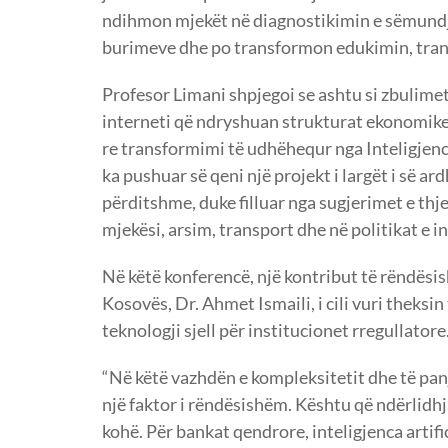
ndihmon mjekët në diagnostikimin e sëmundje
burimeve dhe po transformon edukimin, trans
Profesor Limani shpjegoi se ashtu si zbulime
interneti që ndryshuan strukturat ekonomike e
re transformimi të udhëhequr nga Inteligjenca
ka pushuar së qeni një projekt i largët i së ar
përditshme, duke filluar nga sugjerimet e thje
mjekësi, arsim, transport dhe në politikat e i
Në këtë konferencë, një kontribut të rëndës
Kosovës, Dr. Ahmet Ismaili, i cili vuri theksin
teknologji sjell për institucionet rregullatore
“Në këtë vazhdën e kompleksitetit dhe të panj
një faktor i rëndësishëm. Kështu që ndërlidh
kohë. Për bankat qendrore, inteligjenca artifi