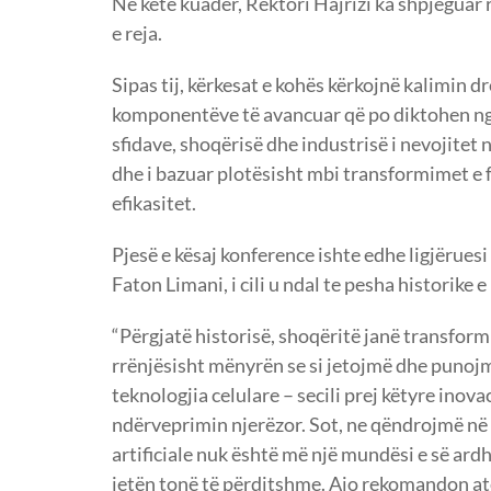
Në këtë kuadër, Rektori Hajrizi ka shpjeguar
e reja.
Sipas tij, kërkesat e kohës kërkojnë kalimin 
komponentëve të avancuar që po diktohen nga 
sfidave, shoqërisë dhe industrisë i nevojitet një
dhe i bazuar plotësisht mbi transformimet e 
efikasitet.
Pjesë e kësaj konference ishte edhe ligjëruesi
Faton Limani, i cili u ndal te pesha historike 
“Përgjatë historisë, shoqëritë janë transfo
rrënjësisht mënyrën se si jetojmë dhe punojmë
teknologjia celulare – secili prej këtyre ino
ndërveprimin njerëzor. Sot, ne qëndrojmë në fi
artificiale nuk është më një mundësi e së ar
jetën tonë të përditshme. Ajo rekomandon atë