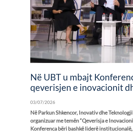
Në UBT u mbajt Konferenc
qeverisjen e inovacionit dh
03/07/2026
Në Parkun Shkencor, Inovativ dhe Teknologji
organizuar me temën “Qeverisja e Inovacionit:
Konferenca bëri bashkë liderë institucionalë,