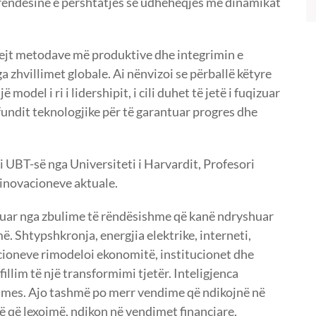
 rëndësinë e përshtatjes së udhëheqjes me dinamikat
drejt metodave më produktive dhe integrimin e
zhvillimet globale. Ai nënvizoi se përballë këtyre
 model i ri i lidershipit, i cili duhet të jetë i fuqizuar
fundit teknologjike për të garantuar progres dhe
 i UBT-së nga Universiteti i Harvardit, Profesori
e inovacioneve aktuale.
rmuar nga zbulime të rëndësishme që kanë ndryshuar
. Shtypshkronja, energjia elektrike, interneti,
vacioneve rimodeloi ekonomitë, institucionet dhe
llim të një transformimi tjetër. Inteligjenca
dhmes. Ajo tashmë po merr vendime që ndikojnë në
 që lexojmë, ndikon në vendimet financiare,