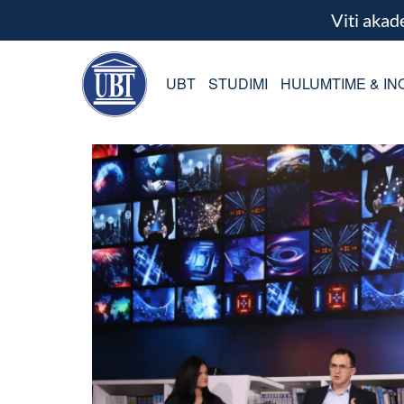
Viti aka
UBT
STUDIMI
HULUMTIME & IN