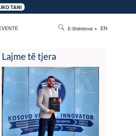
IKO TANI
EVENTE
EN
E-Shërbimet
Lajme të tjera