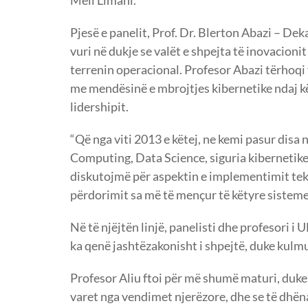
Pjesë e panelit, Prof. Dr. Blerton Abazi – De
vuri në dukje se valët e shpejta të inovacioni
terrenin operacional. Profesor Abazi tërhoqi
me mendësinë e mbrojtjes kibernetike ndaj kë
lidershipit.
“Që nga viti 2013 e këtej, ne kemi pasur disa
Computing, Data Science, siguria kibernetike d
diskutojmë për aspektin e implementimit tekn
përdorimit sa më të mençur të këtyre sisteme
Në të njëjtën linjë, panelisti dhe profesori i 
ka qenë jashtëzakonisht i shpejtë, duke kulmu
Profesor Aliu ftoi për më shumë maturi, duk
varet nga vendimet njerëzore, dhe se të dhën