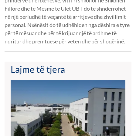
prindërve dhe nxënësve, viti i ri shkollor në Shkollën
Fillore dhe të Mesme të Ulët UBT do të shndërrohet
në një periudhë të veçantë të arritjeve dhe zhvillimit
personal. Nxënësit do të udhëhiqen nga dëshira e tyre
për të mësuar dhe për të krijuar një të ardhme të
ndritur dhe premtuese për veten dhe për shoqërinë.
Lajme të tjera