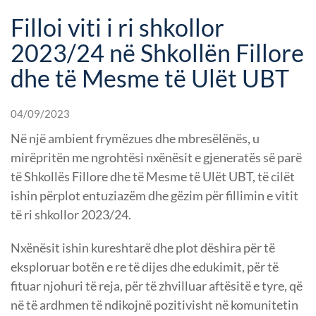
Filloi viti i ri shkollor
2023/24 në Shkollën Fillore
dhe të Mesme të Ulët UBT
04/09/2023
Në një ambient frymëzues dhe mbresëlënës, u
mirëpritën me ngrohtësi nxënësit e gjeneratës së parë
të Shkollës Fillore dhe të Mesme të Ulët UBT, të cilët
ishin përplot entuziazëm dhe gëzim për fillimin e vitit
të ri shkollor 2023/24.
Nxënësit ishin kureshtarë dhe plot dëshira për të
eksploruar botën e re të dijes dhe edukimit, për të
fituar njohuri të reja, për të zhvilluar aftësitë e tyre, që
në të ardhmen të ndikojnë pozitivisht në komunitetin