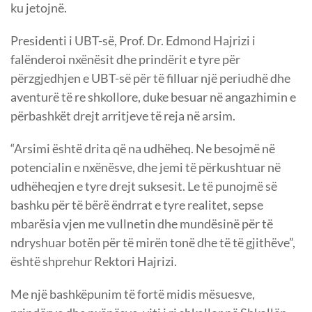
ku jetojnë.
Presidenti i UBT-së, Prof. Dr. Edmond Hajrizi i
falënderoi nxënësit dhe prindërit e tyre për
përzgjedhjen e UBT-së për të filluar një periudhë dhe
aventurë të re shkollore, duke besuar në angazhimin e
përbashkët drejt arritjeve të reja në arsim.
“Arsimi është drita që na udhëheq. Ne besojmë në
potencialin e nxënësve, dhe jemi të përkushtuar në
udhëheqjen e tyre drejt suksesit. Le të punojmë së
bashku për të bërë ëndrrat e tyre realitet, sepse
mbarësia vjen me vullnetin dhe mundësinë për të
ndryshuar botën për të mirën tonë dhe të të gjithëve”,
është shprehur Rektori Hajrizi.
Me një bashkëpunim të fortë midis mësuesve,