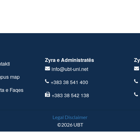
Zyra e Administratës
Zy
takti
info@ubt-uni.net
pus map
+383 38 541 400
ta e Faqes
+383 38 542 138
Legal Disclaimer
©2026 UBT