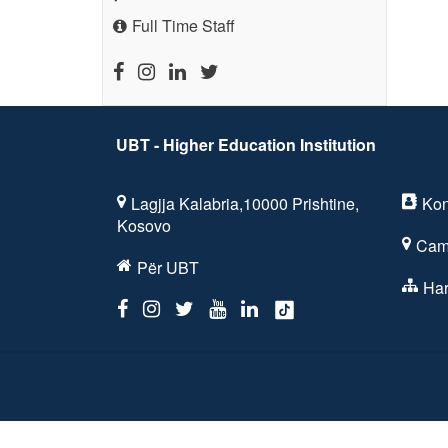
Full Time Staff
UBT - Higher Education Institution
Lagjja Kalabria,10000 Prishtine,
Kon
Kosovo
Cam
Për UBT
Har