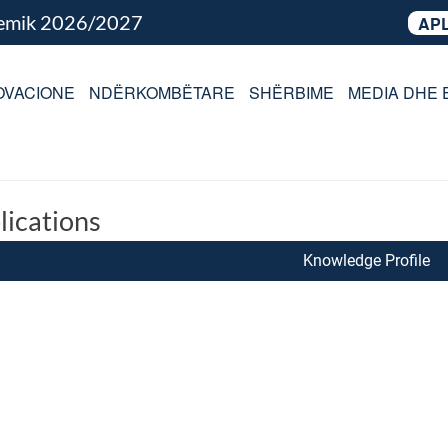
demik 2026/2027
APL
OVACIONE
NDËRKOMBËTARE
SHËRBIME
MEDIA DHE 
lications
Knowledge Profile