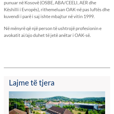
punuar në Kosovë (OSBE, ABA/CEELI, AER dhe
Këshilli i Evropës), rithemeluan OAK-në pas luftës dhe
kuvendi i parë i saj ishte mbajtur në vitin 1999.
Në mënyrë që një person të ushtrojë profesionin e
avokatit ai/ajo duhet të jetë anëtar i OAK-së.
Lajme të tjera