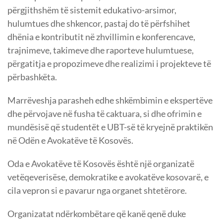
përgjithshëm të sistemit edukativo-arsimor,
hulumtues dhe shkencor, pastaj do të përfshihet
dhënia e kontributit në zhvillimin e konferencave,
trajnimeve, takimeve dhe raporteve hulumtuese,
përgatitja e propozimeve dhe realizimi i projekteve të
përbashkëta.
Marrëveshja parasheh edhe shkëmbimin e ekspertëve
dhe përvojave në fusha të caktuara, si dhe ofrimin e
mundësisë që studentët e UBT-së të kryejnë praktikën
në Odën e Avokatëve të Kosovës.
Oda e Avokatëve të Kosovës është një organizatë
vetëqeverisëse, demokratike e avokatëve kosovarë, e
cila vepron si e pavarur nga organet shtetërore.
Organizatat ndërkombëtare që kanë qenë duke