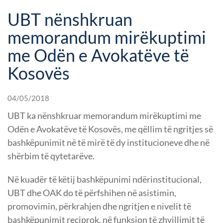
UBT nënshkruan
memorandum mirëkuptimi
me Odën e Avokatëve të
Kosovës
04/05/2018
UBT ka nënshkruar memorandum mirëkuptimi me
Odën e Avokatëve të Kosovës, me qëllim të ngritjes së
bashkëpunimit në të mirë të dy institucioneve dhe në
shërbim të qytetarëve.
Në kuadër të këtij bashkëpunimi ndërinstitucional,
UBT dhe OAK do të përfshihen në asistimin,
promovimin, përkrahjen dhe ngritjen e nivelit të
bashkëpunimit reciprok, në funksion të zhvillimit të