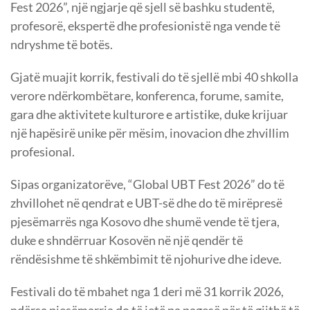
Fest 2026”, një ngjarje që sjell së bashku studentë,
profesorë, ekspertë dhe profesionistë nga vende të
ndryshme të botës.
Gjatë muajit korrik, festivali do të sjellë mbi 40 shkolla
verore ndërkombëtare, konferenca, forume, samite,
gara dhe aktivitete kulturore e artistike, duke krijuar
një hapësirë unike për mësim, inovacion dhe zhvillim
profesional.
Sipas organizatorëve, “Global UBT Fest 2026” do të
zhvillohet në qendrat e UBT-së dhe do të mirëpresë
pjesëmarrës nga Kosovo dhe shumë vende të tjera,
duke e shndërruar Kosovën në një qendër të
rëndësishme të shkëmbimit të njohurive dhe ideve.
Festivali do të mbahet nga 1 deri më 31 korrik 2026,
ndërsa pjesëmarrja do të jetë pa pagesë për të gjithë të