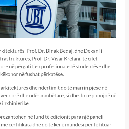
kitekturës, Prof. Dr. Binak Beqaj, dhe Dekani i
rastrukturës, Prof. Dr. Visar Krelani, të cilët
ore në përgatitjen profesionale të studentëve dhe
hkëkohor në fushat përkatëse.
 arkitekturës dhe ndërtimit do të marrin pjesë në
të vendorë dhe ndërkombëtarë, si dhe do të punojnë në
 inxhinierike.
prezantohen në fund të edicionit para një paneli
 me certifikata dhe do të kenë mundësi për të fituar