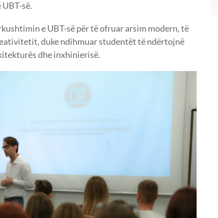
ë UBT-së.
rkushtimin e UBT-së për të ofruar arsim modern, të
reativitetit, duke ndihmuar studentët të ndërtojnë
itekturës dhe inxhinierisë.