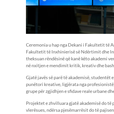
Ceremonia u hap nga Dekani i Fakultetit të Ar
Fakultetit të Inxhinierisë së Ndërtimit dhe Inf
theksuan rëndësinë që kanë këto akademi ver
në nxitjen e mendimit kritik, kreativ dhe bas
Gjatë javës së parë të akademisë, studentët e
punëtori kreative, ligjërata nga profesionis
grupe për zgjidhjen e sfidave reale urbane dhe
Projektet e zhvilluara gjatë akademisë do të 
vlerësues, ndërsa pjesëmarrësit do të pajisen