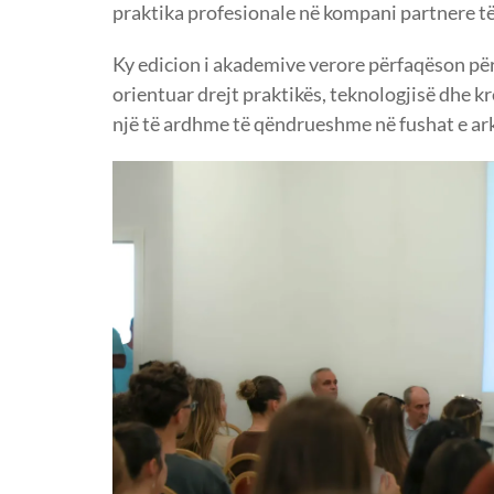
praktika profesionale në kompani partnere t
Ky edicion i akademive verore përfaqëson pë
orientuar drejt praktikës, teknologjisë dhe k
një të ardhme të qëndrueshme në fushat e ark