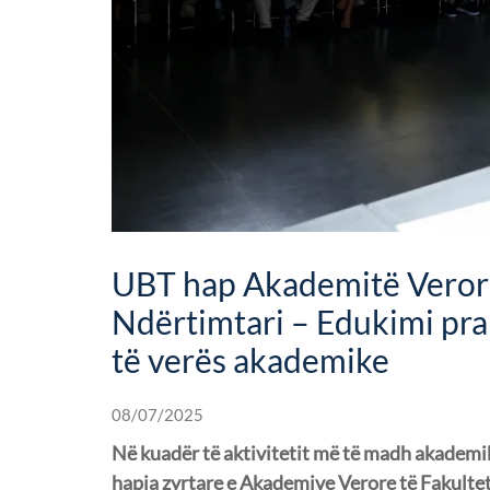
UBT hap Akademitë Verore
Ndërtimtari – Edukimi prak
të verës akademike
08/07/2025
Në kuadër të aktivitetit më të madh akademik
hapja zyrtare e Akademive Verore të Fakulteti