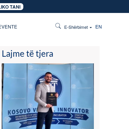
IKO TANI
EVENTE
EN
E-Shërbimet
Lajme të tjera