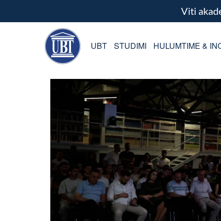
Viti aka
UBT
STUDIMI
HULUMTIME & IN