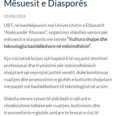
Mësuesit e Diasporës
03/06/2026
UBT, në bashkëpunim me Universitetin e Elbasanit
“Aleksandër Xhuvani”, organizon shkollën verore për
mësuesit e diasporës me temën
“Kultura shqipe dhe
teknologjia bashkëkohore në mësimdhënie”
.
Kjo iniciativë krijon një hapësirë të veçantë zhvillimi
profesional dhe frymëzimi për mësimdhënësit
shqiptarë që veprojnë jashtë vendit, duke kombinuar
ruajtjen dhe promovimin e gjuhës e kulturës shqiptare
me qasjet më bashkëkohore të teknologjisë në arsim.
Shkolla verore synon të shërbejë si një urë e
rëndësishme lidhëse për ruajtjen, kultivimin dhe
transmetimin e gjuhës amtare te brezat e rinj të