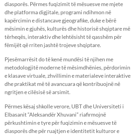
diasporës. Përmes fuqizimit të mësuesve me mjete
dhe platforma digjitale, programi ndihmon në
kapërcimin e distancave gjeografike, duke e bërë
mësimin e gjuhës, kulturës dhe historisë shqiptare më
tërheqës, interaktiv dhe lehtësisht të qasshëm për
fëmijët që rriten jashtë trojeve shqiptare.
Pjesëmarrësit do të kenë mundësi të njihen me
metodologjitë moderne të mësimdhënies, përdorimin
e klasave virtuale, zhvillimin e materialeve interaktive
dhe praktikat më të avancuara që kontribuojnë në
ngritjen e cilësisë së arsimit.
Përmes kësaj shkolle verore, UBT dhe Universiteti i
Elbasanit “Aleksandër Xhuvani” riafirmojnë
përkushtimin e tyre për fuqizimin e mësuesve të
diasporës dhe për ruajtjen e identitetit kulturor e