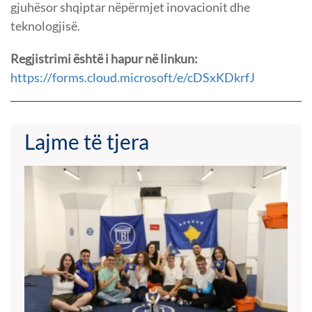
gjuhësor shqiptar nëpërmjet inovacionit dhe
teknologjisë.
Regjistrimi është i hapur në linkun:
https://forms.cloud.microsoft/e/cDSxKDkrfJ
Lajme të tjera