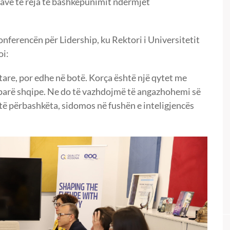
urave të reja të bashkëpunimit ndërmjet
nferencën për Lidership, ku Rektori i Universitetit
oi:
tare, por edhe në botë. Korça është një qytet me
e parë shqipe. Ne do të vazhdojmë të angazhohemi së
 të përbashkëta, sidomos në fushën e inteligjencës