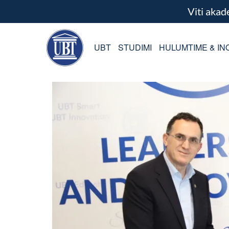
Viti aka
UBT
STUDIMI
HULUMTIME & IN