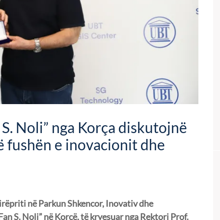
S. Noli” nga Korça diskutojnë
ë fushën e inovacionit dhe
irëpriti në Parkun Shkencor, Inovativ dhe
Fan S. Noli” në Korçë, të kryesuar nga Rektori Prof.