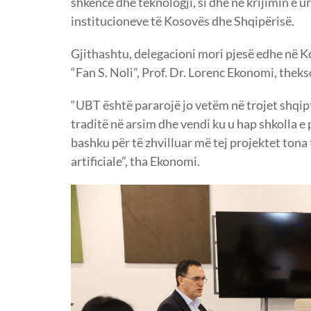
shkencë dhe teknologji, si dhe në krijimin e 
institucioneve të Kosovës dhe Shqipërisë.
Gjithashtu, delegacioni mori pjesë edhe në Ko
“Fan S. Noli”, Prof. Dr. Lorenc Ekonomi, theks
“UBT është pararojë jo vetëm në trojet shqip
traditë në arsim dhe vendi ku u hap shkolla 
bashku për të zhvilluar më tej projektet tona
artificiale”, tha Ekonomi.