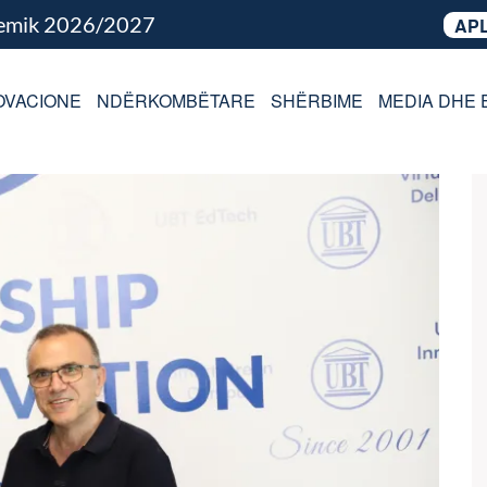
demik 2026/2027
APL
OVACIONE
NDËRKOMBËTARE
SHËRBIME
MEDIA DHE 