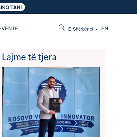
IKO TANI
EVENTE
EN
E-Shërbimet
Lajme të tjera