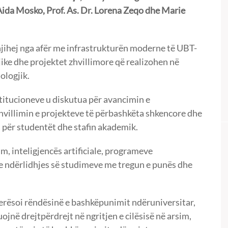
Aida Mosko, Prof. As. Dr. Lorena Zeqo dhe Marie
 njihej nga afër me infrastrukturën moderne të UBT-
jike dhe projektet zhvillimore që realizohen në
ologjik.
titucioneve u diskutua për avancimin e
hvillimin e projekteve të përbashkëta shkencore dhe
a për studentët dhe stafin akademik.
m, inteligjencës artificiale, programeve
ndërlidhjes së studimeve me tregun e punës dhe
lerësoi rëndësinë e bashkëpunimit ndëruniversitar,
uojnë drejtpërdrejt në ngritjen e cilësisë në arsim,