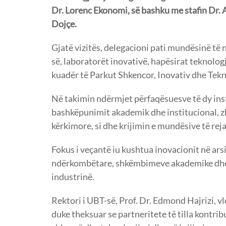
Dr. Lorenc Ekonomi, së bashku me stafin Dr. 
Dojçe.
Gjatë vizitës, delegacioni pati mundësinë të
së, laboratorët inovativë, hapësirat teknolog
kuadër të Parkut Shkencor, Inovativ dhe Tekn
Në takimin ndërmjet përfaqësuesve të dy ins
bashkëpunimit akademik dhe institucional, z
kërkimore, si dhe krijimin e mundësive të rej
Fokus i veçantë iu kushtua inovacionit në arsi
ndërkombëtare, shkëmbimeve akademike dhe 
industrinë.
Rektori i UBT-së, Prof. Dr. Edmond Hajrizi, v
duke theksuar se partneritete të tilla kontrib