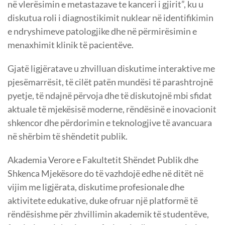
në vlerësimin e metastazave te kanceri i gjirit”, ku u
diskutua roli i diagnostikimit nuklear në identifikimin
e ndryshimeve patologjike dhe në përmirësimin e
menaxhimit klinik të pacientëve.
Gjatë ligjëratave u zhvilluan diskutime interaktive me
pjesëmarrësit, të cilët patën mundësi të parashtrojnë
pyetje, të ndajnë përvoja dhe të diskutojnë mbi sfidat
aktuale të mjekësisë moderne, rëndësinë e inovacionit
shkencor dhe përdorimin e teknologjive të avancuara
në shërbim të shëndetit publik.
Akademia Verore e Fakultetit Shëndet Publik dhe
Shkenca Mjekësore do të vazhdojë edhe në ditët në
vijim me ligjërata, diskutime profesionale dhe
aktivitete edukative, duke ofruar një platformë të
rëndësishme për zhvillimin akademik të studentëve,