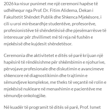
2026 ka nisur punimet me një ceremoni hapëse të
udhëhequr nga Prof. Dr. Fitim Alidema, Dekan i
Fakultetit Shëndet Publik dhe Shkenca Mjekësore, i
cili u uroi mirëseardhje studentëve, profesorëve,
profesionistëve të shëndetësisë dhe pjesëmarrësve të
interesuar për zhvillimet më të reja në fushën e
mjekësisë dhe kujdesit shëndetësor.
Ceremonia dhe aktivitetet e ditës së parë krijuan një
hapësirë të rëndësishme për shkëmbimin e njohurive,
përvojave profesionale dhe diskutimin e avancimeve
shkencore në diagnostikimin dhe trajtimin e
sëmundjeve komplekse, me theks të veçantë në rolin e
mjekësisë nukleare në menaxhimin e pacientëve me
sëmundje onkologjike.
Në kuadër të programit të ditës së parë, Prof. Ismet