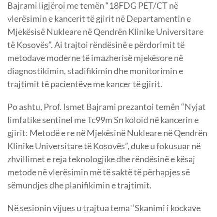
Bajrami ligjëroi me temën “18FDG PET/CT në
vlerësimin e kancerit të gjirit në Departamentin e
Mjekësisë Nukleare në Qendrën Klinike Universitare
të Kosovës”. Ai trajtoi rëndësinë e përdorimit të
metodave moderne të imazherisë mjekësore në
diagnostikimin, stadifikimin dhe monitorimin e
trajtimit të pacientëve me kancer të gjirit.
Po ashtu, Prof. Ismet Bajrami prezantoi temën “Nyjat
limfatike sentinel me Tc99m Sn koloid në kancerin e
gjirit: Metodë e re në Mjekësinë Nukleare në Qendrën
Klinike Universitare të Kosovës”, duke u fokusuar në
zhvillimet e reja teknologjike dhe rëndësinë e kësaj
metode në vlerësimin më të saktë të përhapjes së
sëmundjes dhe planifikimin e trajtimit.
Në sesionin vijues u trajtua tema “Skanimi i kockave