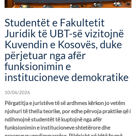
Studentët e Fakultetit
Juridik të UBT-së vizitojnë
Kuvendin e Kosovës, duke
përjetuar nga afër
funksionimin e
institucioneve demokratike
10/06/2026
Përgatitja e juristëve të së ardhmes kërkon jo vetëm
njohuri të thella teorike, por edhe përvoja praktike që i
ndihmojnë studentët të kuptojnë nga afër
funksionimin e institucioneve shtetërore dhe
proceseve vendimmarrëse. Pikërisht në këtë frymë,