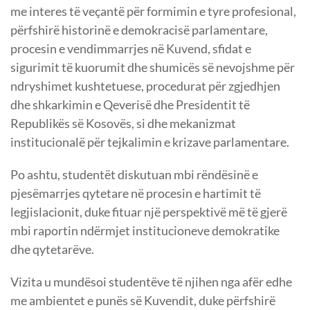
me interes të veçantë për formimin e tyre profesional,
përfshirë historinë e demokracisë parlamentare,
procesin e vendimmarrjes në Kuvend, sfidat e
sigurimit të kuorumit dhe shumicës së nevojshme për
ndryshimet kushtetuese, procedurat për zgjedhjen
dhe shkarkimin e Qeverisë dhe Presidentit të
Republikës së Kosovës, si dhe mekanizmat
institucionalë për tejkalimin e krizave parlamentare.
Po ashtu, studentët diskutuan mbi rëndësinë e
pjesëmarrjes qytetare në procesin e hartimit të
legjislacionit, duke fituar një perspektivë më të gjerë
mbi raportin ndërmjet institucioneve demokratike
dhe qytetarëve.
Vizita u mundësoi studentëve të njihen nga afër edhe
me ambientet e punës së Kuvendit, duke përfshirë