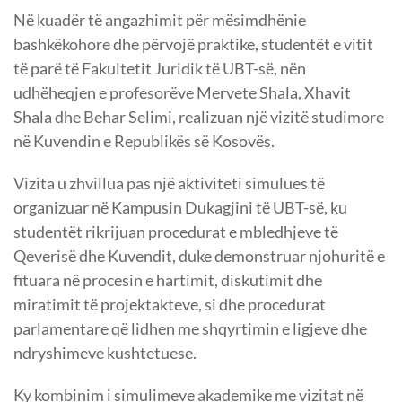
Në kuadër të angazhimit për mësimdhënie
bashkëkohore dhe përvojë praktike, studentët e vitit
të parë të Fakultetit Juridik të UBT-së, nën
udhëheqjen e profesorëve Mervete Shala, Xhavit
Shala dhe Behar Selimi, realizuan një vizitë studimore
në Kuvendin e Republikës së Kosovës.
Vizita u zhvillua pas një aktiviteti simulues të
organizuar në Kampusin Dukagjini të UBT-së, ku
studentët rikrijuan procedurat e mbledhjeve të
Qeverisë dhe Kuvendit, duke demonstruar njohuritë e
fituara në procesin e hartimit, diskutimit dhe
miratimit të projektakteve, si dhe procedurat
parlamentare që lidhen me shqyrtimin e ligjeve dhe
ndryshimeve kushtetuese.
Ky kombinim i simulimeve akademike me vizitat në