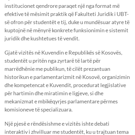
institucionet qendrore paraqet një nga format më
efektive të mësimit praktik që Fakulteti Juridik i UBT-
së ofron për studentët e tij, duke u mundësuar atyre të
kuptojnë në mënyrë konkrete funksionimin e sistemit
juridik dhe kushtetues të vendit.
Gjatë vizitës në Kuvendin e Republikës së Kosovës,
studentët u pritën nga zyrtarë të lartë për
marrëdhënie me publikun, të cilët prezantuan
historikun e parlamentarizmit në Kosovë, organizimin
dhe kompetencat e Kuvendit, procedurat legjislative
për hartimin dhe miratimin e ligjeve, si dhe
mekanizmat e mbikëqyrjes parlamentare përmes
komisioneve të specializuara.
Një pjesë e rëndësishme e vizitës ishte debati
interaktiv i zhvilluar me studentët, ku u trajtuan tema