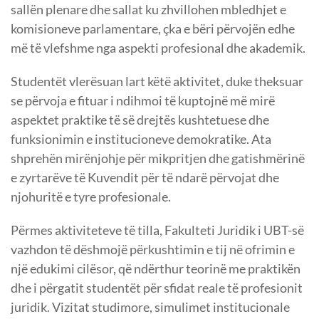
sallën plenare dhe sallat ku zhvillohen mbledhjet e
komisioneve parlamentare, çka e bëri përvojën edhe
më të vlefshme nga aspekti profesional dhe akademik.
Studentët vlerësuan lart këtë aktivitet, duke theksuar
se përvoja e fituar i ndihmoi të kuptojnë më mirë
aspektet praktike të së drejtës kushtetuese dhe
funksionimin e institucioneve demokratike. Ata
shprehën mirënjohje për mikpritjen dhe gatishmërinë
e zyrtarëve të Kuvendit për të ndarë përvojat dhe
njohuritë e tyre profesionale.
Përmes aktiviteteve të tilla, Fakulteti Juridik i UBT-së
vazhdon të dëshmojë përkushtimin e tij në ofrimin e
një edukimi cilësor, që ndërthur teorinë me praktikën
dhe i përgatit studentët për sfidat reale të profesionit
juridik. Vizitat studimore, simulimet institucionale