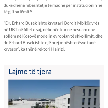
duke dhënë mbështetje të madhe për institucionin në
të gjitha lëmitë.
“Dr. Erhard Busek ishte kryetar i Bordit Mbikëqyrës
në UBT në fillet e saj, në kohën kur ne besuam dhe
sollëm në Kosovë modelin evropian të shkollimit, dhe
dr. Erhard Busek ishte një prej mbështetësve tanë
kryesor”, ka thënë rektori Hajrizi.
Lajme të tjera