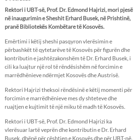
Rektori i UBT-së, Prof. Dr. Edmond Hajrizi, mori pjesë
në inaugurimin e Sheshit Erhard Busek, në Prishtinë,
pranë Bibliotekës Kombëtare të Kosovës.
Emërtimi i këtij sheshi pasqyron vlerësimin e
përbashkët të qytetarëve të Kosovës për figurën dhe
kontributin e jashtëzakonshëm të Dr. Erhard Busek, i
cili ka luajtur një rol të rëndësishëm në forcimin e
marrëdhënieve ndërmjet Kosovës dhe Austrisë.
Rektori Hajrizi theksoi rëndësinë e këtij momenti për
forcimin e marrëdhënieve mes dy shteteve dhe
ruajtjen e kujtimit të një miku të madh të Kosovës.
Rektori i UBT-së, Prof. Dr. Edmond Hajrizi ka
vlerësuar lartë veprën dhe kontributin e Dr. Erhard
Busek, dhënë për çështjen e Kosovës dhe për UBT-në,