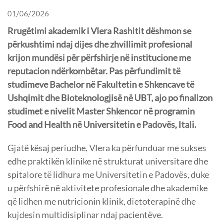
01/06/2026
Rrugëtimi akademik i Vlera Rashitit dëshmon se
përkushtimi ndaj dijes dhe zhvillimit profesional
krijon mundësi për përfshirje në institucione me
reputacion ndërkombëtar. Pas përfundimit të
studimeve Bachelor në Fakultetin e Shkencave të
Ushqimit dhe Bioteknologjisë në UBT, ajo po finalizon
studimet e nivelit Master Shkencor në programin
Food and Health në Universitetin e Padovës, Itali.
Gjatë kësaj periudhe, Vlera ka përfunduar me sukses
edhe praktikën klinike në strukturat universitare dhe
spitalore të lidhura me Universitetin e Padovës, duke
u përfshirë në aktivitete profesionale dhe akademike
që lidhen me nutricionin klinik, dietoterapinë dhe
kujdesin multidisiplinar ndaj pacientëve.