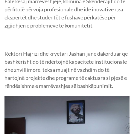
Falë kësaj marrëveshjeje, komuna e Skenderajit do të
përfitojë përvoja profesionale dhe ide inovative nga
ekspertët dhe studentët e fushave përkatëse për
zgjidhjen e problemeve të komunitetit.
Rektori Hajrizi dhe kryetari Jashari janë dakorduar që
bashkërisht do të ndërtojnë kapacitete institucionale
dhe zhvillimore, teksa muajt në vazhdim do të
hartojnë projekte dhe programe të caktuara si pjesë e
rëndësishme e marrëveshjes së bashkëpunimit.