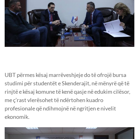
UBT përmes kësaj marrëveshjeje do të ofrojë bursa
studimi për studentët e Skenderajit, në mënyrë që të
rinjtë e kësaj komune të kenë qasje në edukim cilësor,
me ç’rast vlerësohet të ndërtohen kuadro
profesionale që ndihmojnë në ngritjen e nivelit
ekonomik.