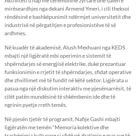
Aktiviteti u hap me ceremoninë zyrtare dhe fjalën e
mirëseardhjes nga dekani Armend Ymeri, i cili theksoi
rëndësinë e bashkëpunimit ndërmjet universitetit dhe
industrisë në përgatitjen e profesionistëve të së
ardhmes.
Në kuadër të akademisë, Alush Mexhuani nga KEDS
mbajti një ligjëratë mbi operimin e sistemit të
shpërndarjes së energjisë elektrike, duke prezantuar
funksionimin e rrjetit të shpërndarjes, sfidat operative
dhe zhvillimet më të fundit në këtë sektor. Ligjërata u
pasua nga një diskutim interaktiv me pjesëmarrësit, të
cilët patën mundësinë të shkëmbenin ide dhe të
ngrinin pyetje rreth temës.
Në pjesën tjetër të programit, Nafije Gashi mbajti
ligjëratën me temën “Memoria kolektive dhe
trashëgimia kulturore si sfidë në zbatimin e masave të