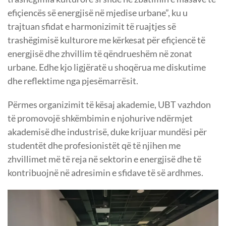
efiçiencës së energjisë në mjedise urbane”, ku u
trajtuan sfidat e harmonizimit të ruajtjes së
trashëgimisë kulturore me kërkesat për efiçiencë të
energjisë dhe zhvillim të qëndrueshëm në zonat
urbane. Edhe kjo ligjëratë u shoqërua me diskutime
dhe reflektime nga pjesëmarrësit.
Përmes organizimit të kësaj akademie, UBT vazhdon
të promovojë shkëmbimin e njohurive ndërmjet
akademisë dhe industrisë, duke krijuar mundësi për
studentët dhe profesionistët që të njihen me
zhvillimet më të reja në sektorin e energjisë dhe të
kontribuojnë në adresimin e sfidave të së ardhmes.