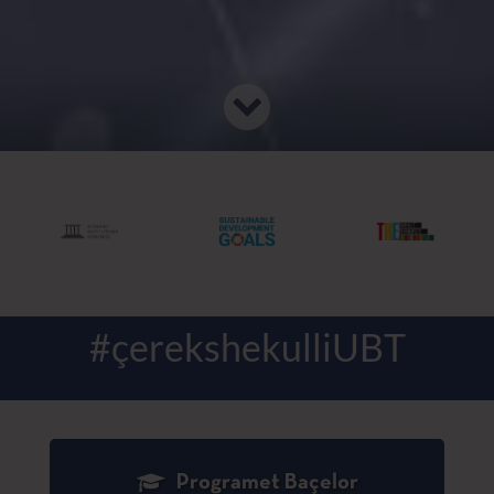
#çerekshekulliUBT
Programet Baçelor