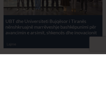
UBT dhe Universiteti Bujqësor i Tiranës
nënshkruajnë marrëveshje bashkëpunimi për
avancimin e arsimit, shkencës dhe inovacionit
Lajme