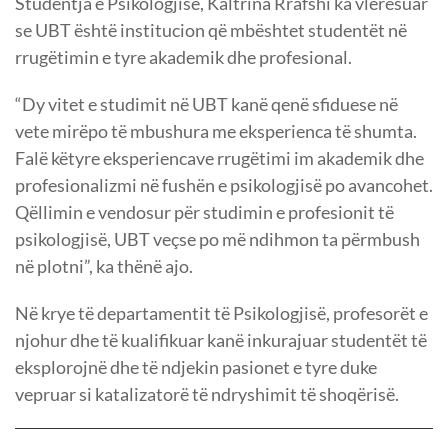
Studentja e Psikologjisë, Kaltrina Rrafshi ka vlerësuar
se UBT është institucion që mbështet studentët në
rrugëtimin e tyre akademik dhe profesional.
“Dy vitet e studimit në UBT kanë qenë sfiduese në
vete mirëpo të mbushura me eksperienca të shumta.
Falë këtyre eksperiencave rrugëtimi im akademik dhe
profesionalizmi në fushën e psikologjisë po avancohet.
Qëllimin e vendosur për studimin e profesionit të
psikologjisë, UBT veçse po më ndihmon ta përmbush
në plotni”, ka thënë ajo.
Në krye të departamentit të Psikologjisë, profesorët e
njohur dhe të kualifikuar kanë inkurajuar studentët të
eksplorojnë dhe të ndjekin pasionet e tyre duke
vepruar si katalizatorë të ndryshimit të shoqërisë.