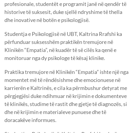
profesionale, studentët e programit janë në qendër të
historive të suksesit, duke sjellë ndryshime të thella
dhe inovative në botën e psikologjisë.
Studentja e Psikologjisë në UBT, Kaltrina Rrafshi ka
përfunduar suksesshëm praktikën tremujore në
Klinikën “Empatia”, në kuadër të së cilës ka qenë e
monitoruar nga dy psikologe të kësaj klinike.
Praktika tremujore në Klinikën “Empatia” ishte një nga
momentet më të rëndësishme dhe emocionuese në
karrierën e Kaltrinës, e cila ka përmbushur detyrat me
përgjegjësi duke ndihmuar në krijimin e dokumenteve
të klinikës, studime të rastit dhe gjetje të diagnozës, si
dhe në krijimin e materialeve punuese dhe të
doracakëve informues.