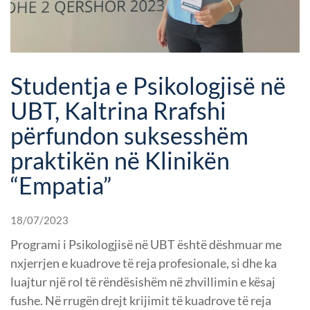
Studentja e Psikologjisë në
UBT, Kaltrina Rrafshi
përfundon suksesshëm
praktikën në Klinikën
“Empatia”
18/07/2023
Programi i Psikologjisë në UBT është dëshmuar me
nxjerrjen e kuadrove të reja profesionale, si dhe ka
luajtur një rol të rëndësishëm në zhvillimin e kësaj
fushe. Në rrugën drejt krijimit të kuadrove të reja