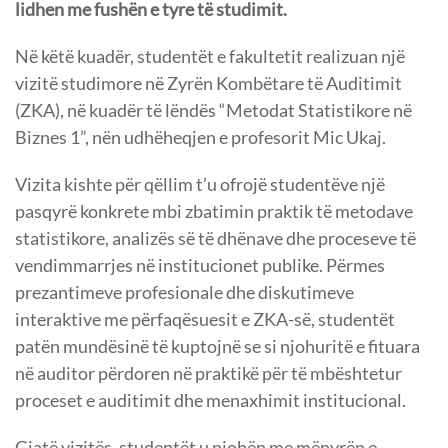
lidhen me fushën e tyre të studimit.
Në këtë kuadër, studentët e fakultetit realizuan një
vizitë studimore në Zyrën Kombëtare të Auditimit
(ZKA), në kuadër të lëndës “Metodat Statistikore në
Biznes 1”, nën udhëheqjen e profesorit Mic Ukaj.
Vizita kishte për qëllim t’u ofrojë studentëve një
pasqyrë konkrete mbi zbatimin praktik të metodave
statistikore, analizës së të dhënave dhe proceseve të
vendimmarrjes në institucionet publike. Përmes
prezantimeve profesionale dhe diskutimeve
interaktive me përfaqësuesit e ZKA-së, studentët
patën mundësinë të kuptojnë se si njohuritë e fituara
në auditor përdoren në praktikë për të mbështetur
proceset e auditimit dhe menaxhimit institucional.
Gjatë vizitës, studentët u njohën me mënyrën e