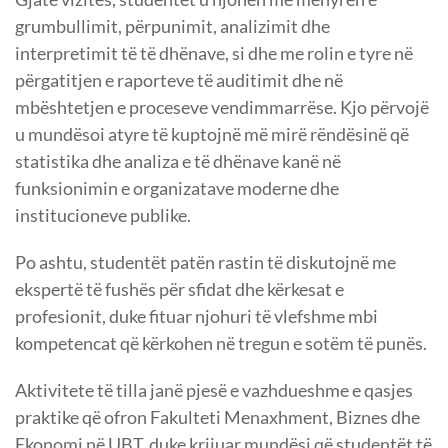
grumbullimit, përpunimit, analizimit dhe
interpretimit të të dhënave, si dhe me rolin e tyre në
përgatitjen e raporteve të auditimit dhe në
mbështetjen e proceseve vendimmarrëse. Kjo përvojë
u mundësoi atyre të kuptojnë më mirë rëndësinë që
statistika dhe analiza e të dhënave kanë në
funksionimin e organizatave moderne dhe
institucioneve publike.
Po ashtu, studentët patën rastin të diskutojnë me
ekspertë të fushës për sfidat dhe kërkesat e
profesionit, duke fituar njohuri të vlefshme mbi
kompetencat që kërkohen në tregun e sotëm të punës.
Aktivitete të tilla janë pjesë e vazhdueshme e qasjes
praktike që ofron Fakulteti Menaxhment, Biznes dhe
Ekonomi në UBT, duke krijuar mundësi që studentët të