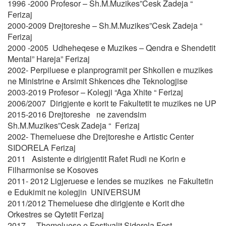
1996 -2000 Profesor – Sh.M.Muzikes”Cesk Zadeja “
Ferizaj
2000-2009 Drejtoreshe – Sh.M.Muzikes”Cesk Zadeja “
Ferizaj
2000 -2005 Udheheqese e Muzikes – Qendra e Shendetit
Mental” Hareja” Ferizaj
2002- Perpiluese e planprogramit per Shkollen e muzikes
ne Ministrine e Arsimit Shkences dhe Teknologjise
2003-2019 Profesor –
Kolegji “Aga Xhite “ Ferizaj
2006/2007 Dirigjente e korit te Fakultetit te muzikes ne UP
2015-2016 Drejtoreshe ne zavendsim
Sh.M.Muzikes”Cesk Zadeja “ Ferizaj
2002- Themeluese dhe Drejtoreshe e Artistic Center
SIDORELA Ferizaj
2011 Asistente e dirigjentit Rafet Rudi ne Korin e
Filharmonise se Kosoves
2011- 2012 Ligjeruese e lendes se muzikes ne Fakultetin
e Edukimit ne kolegjin
UNIVERSUM
2011/2012 Themeluese dhe dirigjente e Korit dhe
Orkestres se Qytetit Ferizaj
2017 – Themeluese e Festivalit Sidorela Fest